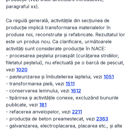
paragraful xx).
Ca regulă generală, activitățile din secțiunea de
producție implică transformarea materialelor în
produse noi, reconstruite și refabricate. Rezultatul lor
este un produs nou. Ca clarificare, următoarele
activități sunt considerate producție în NACE:
- procesarea peștelui proaspăt (curățarea stridiilor,
filetatul peștelui), nu efectuată pe o barcă de pescuit,
vezi
1020
- pasteurizarea și îmbutelierea laptelui, vezi
1051
- transformarea pielii, vezi
1511
- conservarea lemnului, vezi
1612
- tipărirea și activitățile conexe, excluzând bunurile
publicate, vezi
181
- refacerea anvelopelor, vezi
2211
- producția de beton preamestecat, vezi
2363
- galvanizarea, electroplacarea, placarea etc., și alte