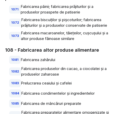
Fabricarea pâinii; fabricarea prăjiturilor şi a
1071
produselor proaspete de patiserie
Fabricarea biscuiţilor şi pişcoturilor; fabricarea
1072
prăjiturilor şi a produselor conservate de patiserie
Fabricarea macaroanelor, tăieţeilor, cuşcuşului şi a
1073
altor produse făinoase similare
108 - Fabricarea altor produse alimentare
Fabricarea zahărului
1081
Fabricarea produselor din cacao, a ciocolatei şi a
1082
produselor zaharoase
Prelucrarea ceaiului şi cafelei
1083
Fabricarea condimentelor şi ingredientelor
1084
Fabricarea de mâncăruri preparate
1085
Fabricarea preparatelor alimentare omogenizate şi