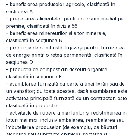
- beneficierea produselor agricole, clasificată în
secțiunea A
- prepararea alimentelor pentru consum imediat pe
premise, clasificată în divizia 56
- beneficierea minereurilor și altor minerale,
clasificată în secțiunea B
- producția de combustibili gazoși pentru furnizarea
de energie printr-o rețea permanentă, clasificată în
secțiunea D
- producția de compost din deșeuri organice,
clasificată în secțiunea E
- asamblarea furnizată ca parte a unei livrări sau de
un vânzător; cu toate acestea, dacă asamblarea este
activitatea principală furnizată de un contractor, este
clasificată în producție
- activitățile de rupere a mărfurilor și redistribuirea în
loturi mai mici, inclusiv ambalarea, reambalarea sau
îmbutelierea produselor (de exemplu, ca băuturi
alcoolice sau substanțe chimice); sortarea și