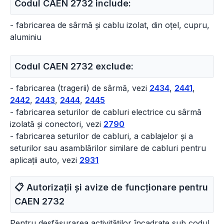
Codul CAEN 2732 include:
- fabricarea de sârmă și cablu izolat, din oțel, cupru,
aluminiu
Codul CAEN 2732 exclude:
- fabricarea (tragerii) de sârmă, vezi
2434
,
2441
,
2442
,
2443
,
2444
,
2445
- fabricarea seturilor de cabluri electrice cu sârmă
izolată și conectori, vezi
2790
- fabricarea seturilor de cabluri, a cablajelor și a
seturilor sau asamblărilor similare de cabluri pentru
aplicații auto, vezi
2931
📋 Autorizații și avize de funcționare pentru
CAEN
2732
Pentru desfășurarea activităților încadrate sub codul