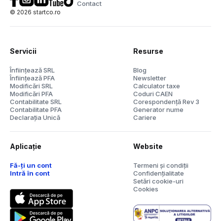
Contact
©
2026
startco.ro
Servicii
Resurse
Înființează SRL
Blog
Înființează PFA
Newsletter
Modificări SRL
Calculator taxe
Modificări PFA
Coduri CAEN
Contabilitate SRL
Corespondență Rev 3
Contabilitate PFA
Generator nume
Declarația Unică
Cariere
Aplicație
Website
Fă-ți un cont
Termeni și condiții
Intră în cont
Confidențialitate
Setări cookie-uri
Cookies