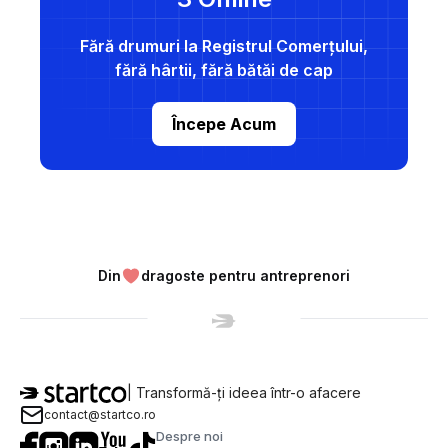
Fără drumuri la Registrul Comerțului,
fără hârtii, fără bătăi de cap
Începe Acum
Din
dragoste pentru antreprenori
| Transformă-ți ideea într-o afacere
contact@startco.ro
Despre noi