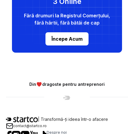
3 Online
Fără drumuri la Registrul Comerțului,
fără hârtii, fără bătăi de cap
Începe Acum
Din
dragoste pentru antreprenori
| Transformă-ți ideea într-o afacere
contact@startco.ro
Despre noi