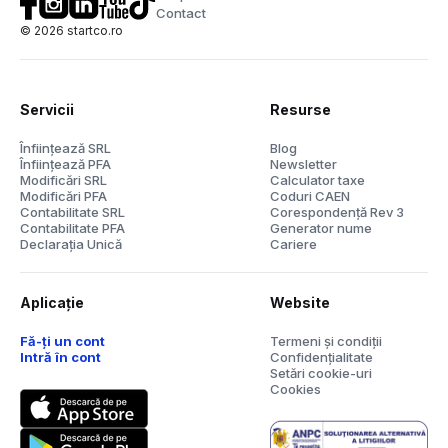
Contact
©
2026
startco.ro
Servicii
Resurse
Înființează SRL
Blog
Înființează PFA
Newsletter
Modificări SRL
Calculator taxe
Modificări PFA
Coduri CAEN
Contabilitate SRL
Corespondență Rev 3
Contabilitate PFA
Generator nume
Declarația Unică
Cariere
Aplicație
Website
Fă-ți un cont
Termeni și condiții
Intră în cont
Confidențialitate
Setări cookie-uri
Cookies