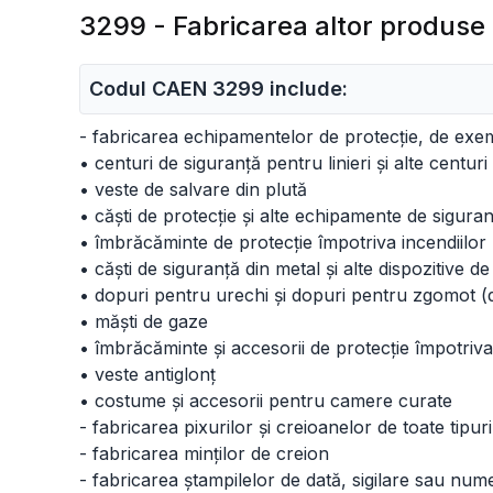
3299 - Fabricarea altor produse
Codul CAEN 3299 include:
- fabricarea echipamentelor de protecție, de exe
• centuri de siguranță pentru linieri și alte centu
• veste de salvare din plută
• căști de protecție și alte echipamente de siguran
• îmbrăcăminte de protecție împotriva incendiilor
• căști de siguranță din metal și alte dispozitive 
• dopuri pentru urechi și dopuri pentru zgomot (d
• măști de gaze
• îmbrăcăminte și accesorii de protecție împotriv
• veste antiglonț
• costume și accesorii pentru camere curate
- fabricarea pixurilor și creioanelor de toate tipur
- fabricarea minților de creion
- fabricarea ștampilelor de dată, sigilare sau n