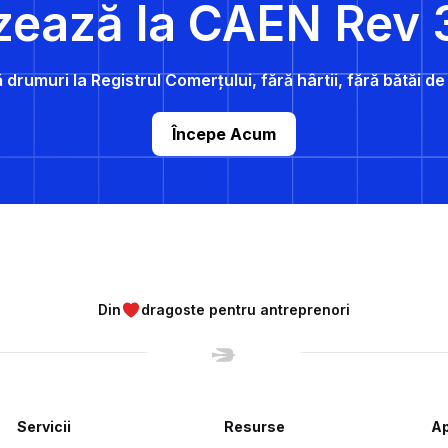
zează la CAEN Rev 
 drumuri la Registrul Comerțului, fără hârtii, fără bătăi d
Începe Acum
Din
dragoste pentru antreprenori
Servicii
Resurse
Ap