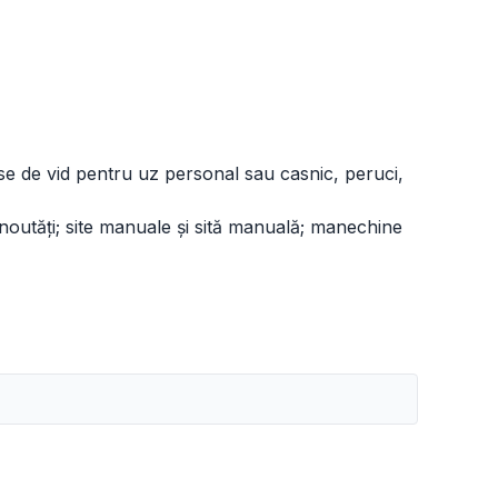
ase de vid pentru uz personal sau casnic, peruci,
și noutăți; site manuale și sită manuală; manechine