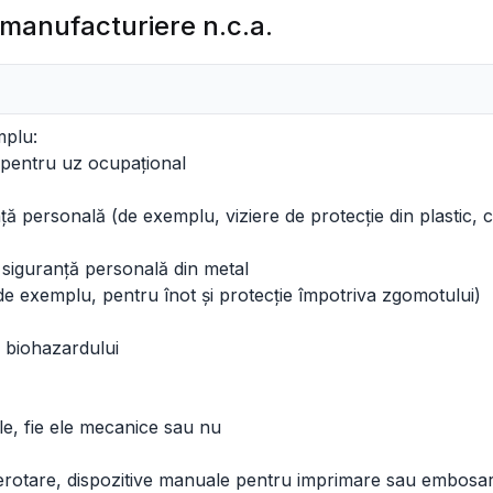
 manufacturiere n.c.a.
mplu:
ri pentru uz ocupațional
ță personală (de exemplu, viziere de protecție din plastic, cu
de siguranță personală din metal
e exemplu, pentru înot și protecție împotriva zgomotului)
a biohazardului
ile, fie ele mecanice sau nu
umerotare, dispozitive manuale pentru imprimare sau embosar