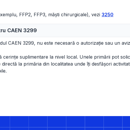
 exemplu, FFP2, FFP3, măști chirurgicale), vezi
3250
ntru CAEN
3299
codul CAEN 3299, nu este necesară o autorizație sau un aviz
cerințe suplimentare la nivel local. Unele primării pot solicit
irectă la primăria din localitatea unde îți desfășori activitat
ile.