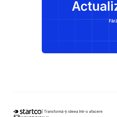
Actuali
Fără
| Transformă-ți ideea într-o afacere