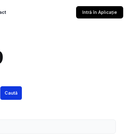
act
Intră în Aplicație
9
Caută