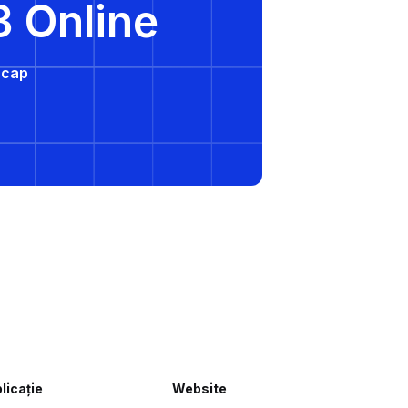
3 Online
e cap
licație
Website