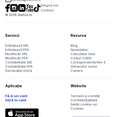
Despre noi
Contact
©
2026
startco.ro
Servicii
Resurse
Înființează SRL
Blog
Înființează PFA
Newsletter
Modificări SRL
Calculator taxe
Modificări PFA
Coduri CAEN
Contabilitate SRL
Corespondență Rev 3
Contabilitate PFA
Generator nume
Declarația Unică
Cariere
Aplicație
Website
Fă-ți un cont
Termeni și condiții
Intră în cont
Confidențialitate
Setări cookie-uri
Cookies