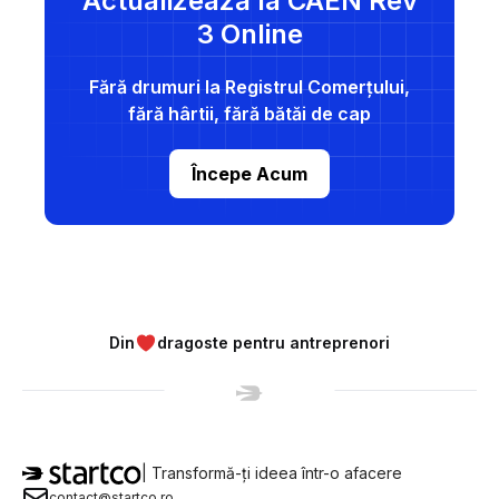
Actualizează la CAEN Rev
3 Online
Fără drumuri la Registrul Comerțului,
fără hârtii, fără bătăi de cap
Începe Acum
Din
dragoste pentru antreprenori
| Transformă-ți ideea într-o afacere
contact@startco.ro