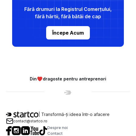
Fără drumuri la Registrul Comerțului,
fără hârtii, fără bătăi de cap
Începe Acum
Din
dragoste pentru antreprenori
| Transformă-ți ideea într-o afacere
contact@startco.ro
Despre noi
Contact