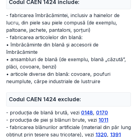
Codul CAEN 1424 include:
- fabricarea îmbrăcămintei, inclusiv a hainelor de
lucru, din piele sau piele compusă (de exemplu,
paltoane, jachete, pantaloni, șorțuri)
- fabricarea articolelor din blană:
• îmbrăcăminte din blană și accesorii de
îmbrăcăminte
• ansambluri de blană (de exemplu, blană „căzută”,
plăci, covoare, benzi)
• articole diverse din blană: covoare, poufuri
neumplute, cârpe industriale de lustruire
Codul CAEN 1424 exclude:
- producția de blană brută, vezi
0148
,
0170
- producția de piei și blănuri brute, vezi
1011
- fabricarea blănurilor artificiale (material din păr lung
obținut prin țesere sau tricotare), vezi
1320
,
1391