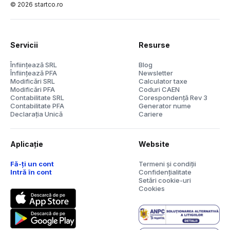
©
2026
startco.ro
Servicii
Resurse
Înființează SRL
Blog
Înființează PFA
Newsletter
Modificări SRL
Calculator taxe
Modificări PFA
Coduri CAEN
Contabilitate SRL
Corespondență Rev 3
Contabilitate PFA
Generator nume
Declarația Unică
Cariere
Aplicație
Website
Fă-ți un cont
Termeni și condiții
Intră în cont
Confidențialitate
Setări cookie-uri
Cookies