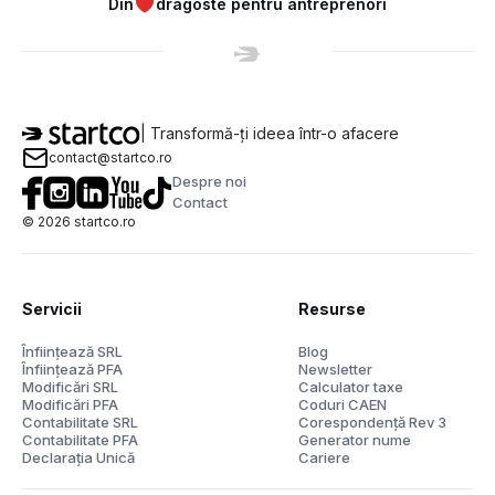
Din
dragoste pentru antreprenori
| Transformă-ți ideea într-o afacere
contact@startco.ro
Despre noi
Contact
©
2026
startco.ro
Servicii
Resurse
Înființează SRL
Blog
Înființează PFA
Newsletter
Modificări SRL
Calculator taxe
Modificări PFA
Coduri CAEN
Contabilitate SRL
Corespondență Rev 3
Contabilitate PFA
Generator nume
Declarația Unică
Cariere