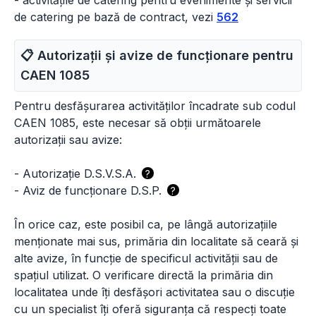
- activitățile de catering pentru evenimente și servicii
de catering pe bază de contract, vezi
562
📋 Autorizații și avize de funcționare pentru
CAEN
1085
Pentru desfășurarea activităților încadrate sub codul
CAEN 1085, este necesar să obții următoarele
autorizații sau avize:
-
Autorizație D.S.V.S.A.
?
-
Aviz de funcționare D.S.P.
?
În orice caz, este posibil ca, pe lângă autorizațiile
menționate mai sus, primăria din localitate să ceară și
alte avize, în funcție de specificul activității sau de
spațiul utilizat. O verificare directă la primăria din
localitatea unde îți desfășori activitatea sau o discuție
cu un specialist îți oferă siguranța că respecți toate