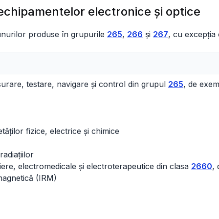
echipamentelor electronice şi optice
unurilor produse în grupurile
265
,
266
și
267
, cu excepția
urare, testare, navigare și control din grupul
265
, de exem
ților fizice, electrice și chimice
adiațiilor
iere, electromedicale și electroterapeutice din clasa
2660
,
magnetică (IRM)