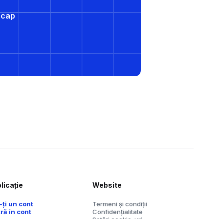
e cap
licație
Website
-ți un cont
Termeni și condiții
tră în cont
Confidențialitate