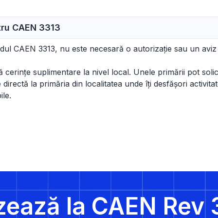
ntru CAEN
3313
odul CAEN 3313, nu este necesară o autorizație sau un aviz
cerințe suplimentare la nivel local. Unele primării pot solicit
irectă la primăria din localitatea unde îți desfășori activitat
ile.
zează la CAEN Rev 