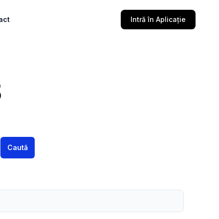
act
Intră în Aplicație
3
Caută