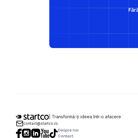
Fără
| Transformă-ți ideea într-o afacere
contact@startco.ro
Despre noi
Contact