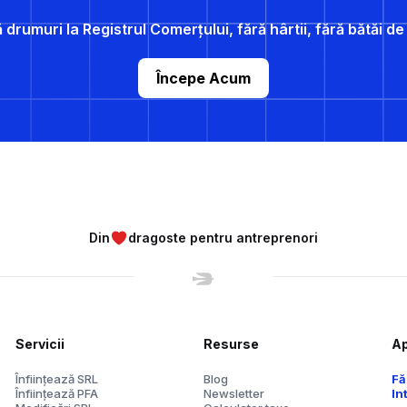
 drumuri la Registrul Comerțului, fără hârtii, fără bătăi d
Începe Acum
Din
dragoste pentru antreprenori
Servicii
Resurse
Ap
Înființează SRL
Blog
Fă
Înființează PFA
Newsletter
In