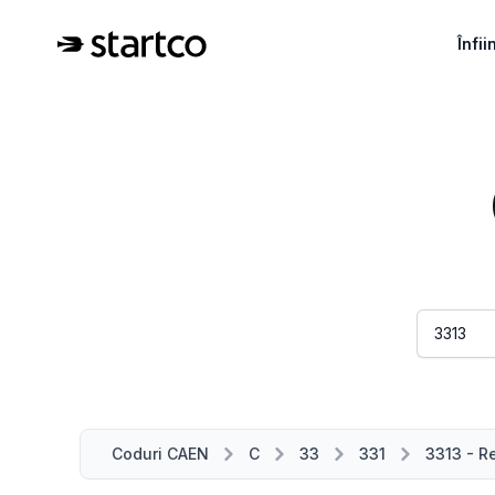
Înfi
Coduri CAEN
C
33
331
3313 - R