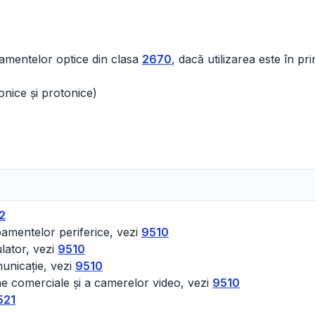
pamentelor optice din clasa
2670
, dacă utilizarea este în p
nice și protonice)
2
ipamentelor periferice, vezi
9510
ulator, vezi
9510
unicație, vezi
9510
une comerciale și a camerelor video, vezi
9510
521