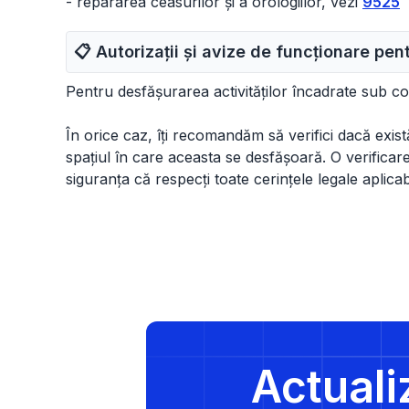
- repararea ceasurilor și a orologiilor, vezi
9525
📋 Autorizații și avize de funcționare pe
Pentru desfășurarea activităților încadrate sub c
În orice caz, îți recomandăm să verifici dacă există 
spațiul în care aceasta se desfășoară. O verificare d
siguranța că respecți toate cerințele legale aplicab
Actuali