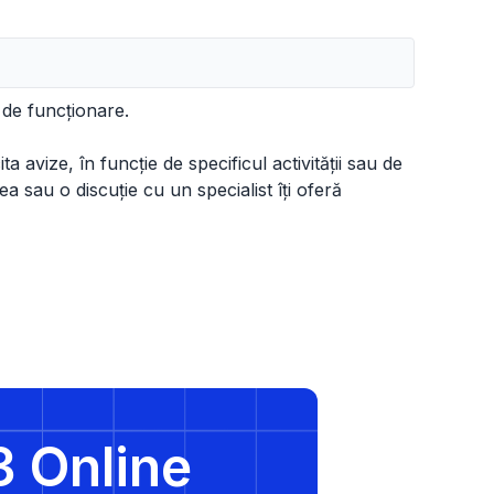
 de funcționare.
a avize, în funcție de specificul activității sau de
ea sau o discuție cu un specialist îți oferă
3 Online