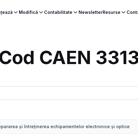
ințează
Modifică
Contabilitate
Newsletter
Resurse
Cont
Cod CAEN 331
epararea şi întreţinerea echipamentelor electronice şi optice