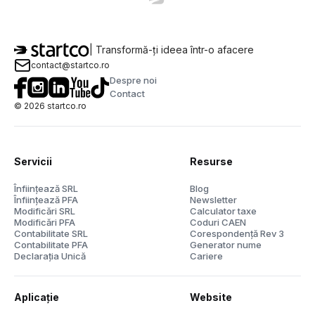
| Transformă-ți ideea într-o afacere
contact@startco.ro
Despre noi
Contact
©
2026
startco.ro
Servicii
Resurse
Înființează SRL
Blog
Înființează PFA
Newsletter
Modificări SRL
Calculator taxe
Modificări PFA
Coduri CAEN
Contabilitate SRL
Corespondență Rev 3
Contabilitate PFA
Generator nume
Declarația Unică
Cariere
Aplicație
Website