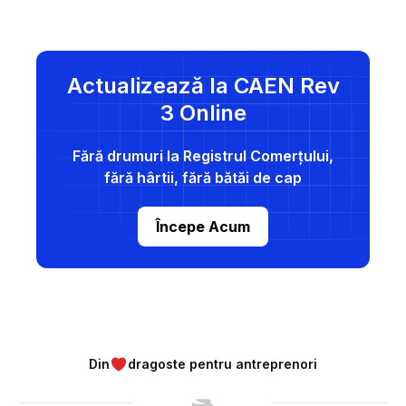
Actualizează la CAEN Rev
3 Online
Fără drumuri la Registrul Comerțului,
fără hârtii, fără bătăi de cap
Începe Acum
Din
dragoste pentru antreprenori