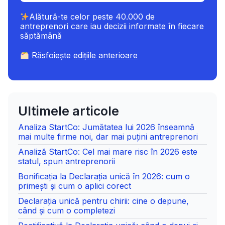
Alătură-te celor peste 40.000 de
antreprenori care iau decizii informate în fiecare
săptămână
Răsfoiește
edițiile anterioare
Ultimele articole
Analiza StartCo: Jumătatea lui 2026 înseamnă
mai multe firme noi, dar mai puțini antreprenori
Analiză StartCo: Cel mai mare risc în 2026 este
statul, spun antreprenorii
Bonificația la Declarația unică în 2026: cum o
primești și cum o aplici corect
Declarația unică pentru chirii: cine o depune,
când și cum o completezi