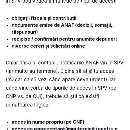
În SPV poți vedea (în funcție de tipul de acces):
obligații fiscale și contribuții
documente emise de ANAF (decizii, somații,
răspunsuri)
recipise / confirmări pentru anumite depuneri
diverse cereri și solicitări online
Chiar dacă ai contabil, notificările ANAF vin în SPV
(iar multe au termene). E bine să ai și tu acces
(măcar ca să vezi când apare ceva urgent). Iar
când vine vorba de tipurile de acces în SPV (pe
CNP vs. pe CUI), trebuie să știi că există
următoarea logică:
acces în nume propriu (pe CNP)
acces ca reprezentant/împuternicit (pentru o