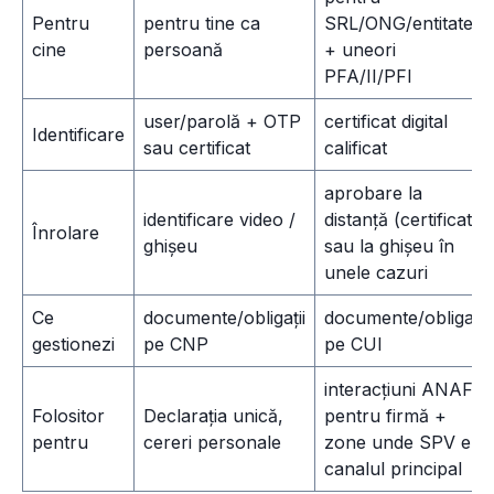
Pentru
pentru tine ca
SRL/ONG/entitate
cine
persoană
+ uneori
PFA/II/PFI
user/parolă + OTP
certificat digital
Identificare
sau certificat
calificat
aprobare la
identificare video /
distanță (certificat)
Înrolare
ghișeu
sau la ghișeu în
unele cazuri
Ce
documente/obligații
documente/obligații
gestionezi
pe CNP
pe CUI
interacțiuni ANAF
Folositor
Declarația unică,
pentru firmă +
pentru
cereri personale
zone unde SPV e
canalul principal