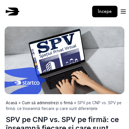
Skip
to
Începe
content
Acasă
»
Cum să administrezi o firmă
»
SPV pe CNP vs. SPV pe
firmă: ce înseamnă fiecare și care sunt diferențele
SPV pe CNP vs. SPV pe firmă: ce
înseamnă fiecare și care sunt