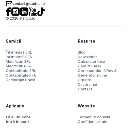
contact@startco.ro
©
2026
startco.ro
Servicii
Resurse
Înființează SRL
Blog
Înființează PFA
Newsletter
Modificări SRL
Calculator taxe
Modificări PFA
Coduri CAEN
Contabilitate SRL
Corespondență Rev 3
Contabilitate PFA
Generator nume
Declarația Unică
Cariere
Despre noi
Contact
Aplicație
Website
Fă-ți un cont
Termeni și condiții
Intră în cont
Confidențialitate