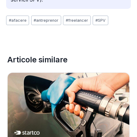
Post
#
afacere
#
antreprenor
#
freelancer
#
SPV
Tags:
Articole similare