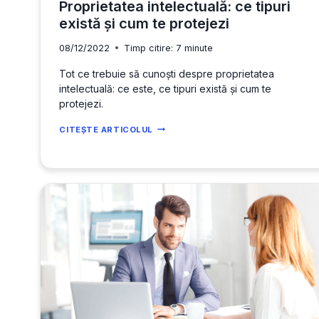
Proprietatea intelectuală: ce tipuri
există și cum te protejezi
08/12/2022
Timp citire:
7
minute
Tot ce trebuie să cunoști despre proprietatea
intelectuală: ce este, ce tipuri există și cum te
protejezi.
PROPRIETATEA
CITEȘTE ARTICOLUL
INTELECTUALĂ:
CE
TIPURI
EXISTĂ
ȘI
CUM
TE
PROTEJEZI