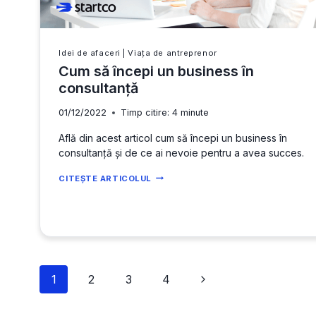
Idei de afaceri
|
Viața de antreprenor
Cum să începi un business în
consultanță
01/12/2022
Timp citire:
4
minute
Află din acest articol cum să începi un business în
consultanță și de ce ai nevoie pentru a avea succes.
CUM
CITEȘTE ARTICOLUL
SĂ
ÎNCEPI
UN
BUSINESS
ÎN
CONSULTANȚĂ
Page
Next
1
2
3
4
navigation
Page