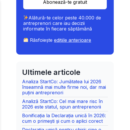
Abonează-te gratuit
Alătură-te celor peste 40.000 de
antreprenori care iau decizii
informate în fiecare săptămână
Răsfoiește
edițiile anterioare
Ultimele articole
Analiza StartCo: Jumătatea lui 2026
înseamnă mai multe firme noi, dar mai
puțini antreprenori
Analiză StartCo: Cel mai mare risc în
2026 este statul, spun antreprenorii
Bonificația la Declarația unică în 2026:
cum o primești și cum o aplici corect
Declarația unică pentru chirii: cine o