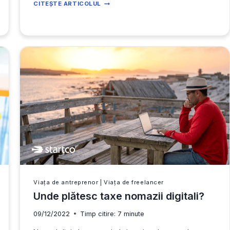
CUM
CITEȘTE ARTICOLUL
SĂ
GENEREZI
IDEI
DE
AFACERI
VIABILE?
Viața de antreprenor
|
Viața de freelancer
Unde plătesc taxe nomazii digitali?
09/12/2022
Timp citire:
7
minute