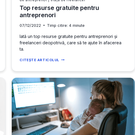
Top resurse gratuite pentru
antreprenori
07/12/2022
Timp citire:
4
minute
Iată un top resurse gratuite pentru antreprenori și
freelanceri deopotrivă, care să te ajute în afacerea
ta.
TOP
CITEȘTE ARTICOLUL
RESURSE
GRATUITE
PENTRU
ANTREPRENORI