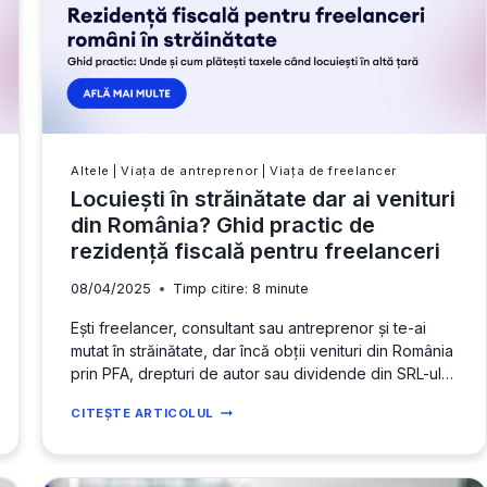
Altele
|
Viața de antreprenor
|
Viața de freelancer
Locuiești în străinătate dar ai venituri
din România? Ghid practic de
rezidență fiscală pentru freelanceri
08/04/2025
Timp citire:
8
minute
Ești freelancer, consultant sau antreprenor și te-ai
mutat în străinătate, dar încă obții venituri din România
prin PFA, drepturi de autor sau dividende din SRL-ul
tău? Te întrebi unde trebuie să plătești impozit pe
LOCUIEȘTI
CITEȘTE ARTICOLUL
venit și cum îți afectează rezidența fiscală obligațiile
ÎN
de plată? În România, în țara unde locuiești, sau (și
STRĂINĂTATE
mai rău) în…
DAR