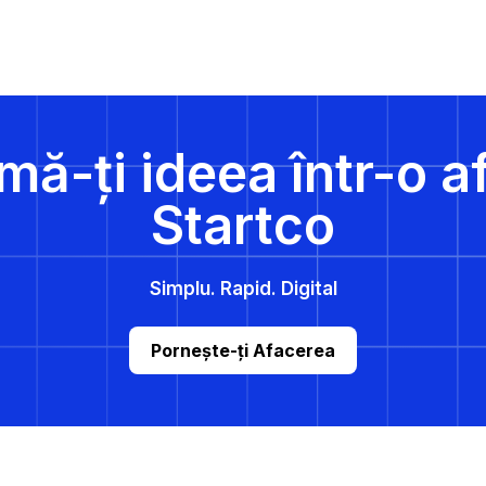
SRL:
TOT
CE
TREBUIE
SĂ
ȘTII
mă-ți ideea într-o a
Startco
Simplu. Rapid. Digital
Pornește-ți Afacerea