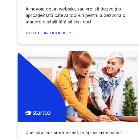
Ai nevoie de un website, sau vrei să dezvolți o
aplicație? Iată câteva tool-uri pentru a dezvolta o
afacere digitală fără să scrii cod
TOOL-
CITEȘTE ARTICOLUL
URI
CARE
TE
AJUTĂ
SĂ
CONSTRUIEȘTI
O
AFACERE
DIGITALĂ
FĂRĂ
SĂ
SCRII
COD
Cum să administrezi o firmă
|
Viața de antreprenor