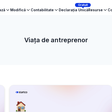
Gratuit
ează
Modifică
Contabilitate
Declarația Unică
Resurse
Co
Viața de antreprenor