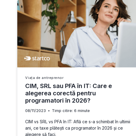
POT
SABOTA
AFACEREA
LA
ÎNCEPUT
DE
DRUM
Viața de antreprenor
CIM, SRL sau PFA în IT: Care e
alegerea corectă pentru
programatori în 2026?
08/11/2023
Timp citire:
6
minute
CIM vs SRL vs PFA în IT: Află ce s-a schimbat în ultimii
ani, ce taxe plătești ca programator în 2026 și ce
alegere să faci.