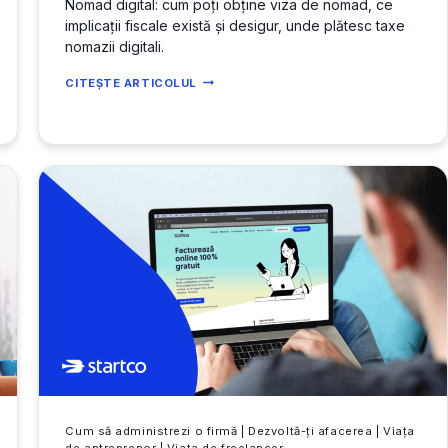
Nomad digital: cum poți obține viza de nomad, ce
implicații fiscale există și desigur, unde plătesc taxe
nomazii digitali.
UNDE
CITEȘTE ARTICOLUL
PLĂTESC
TAXE
NOMAZII
DIGITALI?
Cum să administrezi o firmă
|
Dezvoltă-ți afacerea
|
Viața
de antreprenor
|
Viața de freelancer