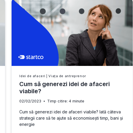
AI
VENITURI
DIN
ROMÂNIA?
GHID
PRACTIC
DE
REZIDENȚĂ
FISCALĂ
PENTRU
FREELANCERI
Idei de afaceri
|
Viața de antreprenor
Cum să generezi idei de afaceri
viabile?
02/02/2023
Timp citire:
4
minute
Cum să generezi idei de afaceri viabile? Iată câteva
strategii care să te ajute să economisești timp, bani și
energie