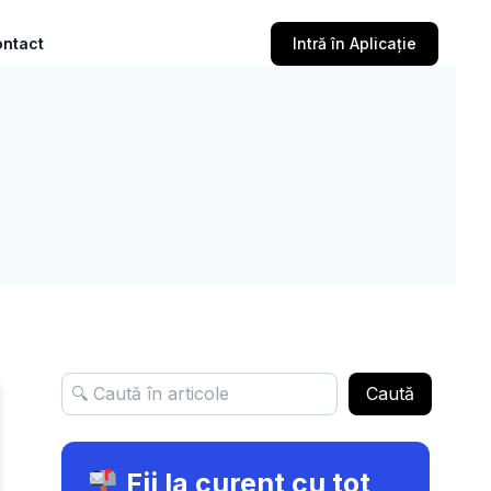
ntact
Intră în Aplicație
Caută
Fii la curent cu tot