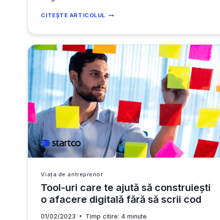
CIM,
CITEȘTE ARTICOLUL
SRL
SAU
PFA
ÎN
IT:
CARE
E
ALEGEREA
CORECTĂ
PENTRU
PROGRAMATORI
ÎN
2026?
Viața de antreprenor
Tool-uri care te ajută să construiești
o afacere digitală fără să scrii cod
01/02/2023
Timp citire:
4
minute