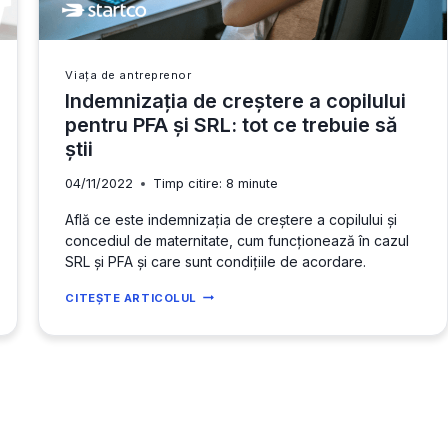
Viața de antreprenor
Indemnizația de creștere a copilului
pentru PFA și SRL: tot ce trebuie să
știi
04/11/2022
Timp citire:
8
minute
Află ce este indemnizația de creștere a copilului și
concediul de maternitate, cum funcționează în cazul
SRL și PFA și care sunt condițiile de acordare.
INDEMNIZAȚIA
CITEȘTE ARTICOLUL
DE
CREȘTERE
A
COPILULUI
PENTRU
PFA
ȘI