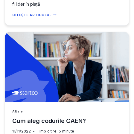
fi lider în piață
CUM
CITEȘTE ARTICOLUL
SĂ
CONSTRUIEȘTI
CREDIBILITATE
CÂND
AI
UN
BUSINESS
NOU?
Altele
Cum aleg codurile CAEN?
11/11/2022
Timp citire:
5
minute