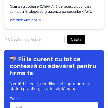
Cum aleg codurile CAEN? Află din acest articol care
sunt pașii în alegerea și autorizarea codurilor CAEN.
CUM
CITEȘTE ARTICOLUL
ALEG
CODURILE
CAEN?
Caută
Fii la curent cu tot ce
contează cu adevărat pentru
firma ta
Noutăți fiscale, deadline-uri importante și
sfaturi practice, livrate săptămânal
Email: