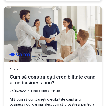
CUM
SĂ
FACI
BANI
DIN
CREAREA
DE
CONȚINUT
Altele
Cum să construiești credibilitate când
ai un business nou?
25/11/2022
Timp citire:
6
minute
Află cum să construiești credibilitate când ai un
business nou, dar mai ales, cum să o păstrezi pentru a