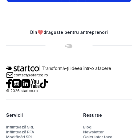
Din
dragoste pentru antreprenori
| Transformă-ți ideea într-o afacere
contact@startco.ro
©
2026
startco.ro
Servicii
Resurse
Înființează SRL
Blog
Înființează PFA
Newsletter
Modificări SRL
Calculator taxe