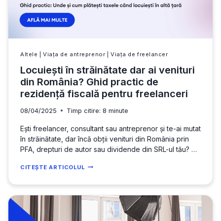
Altele
|
Viața de antreprenor
|
Viața de freelancer
Locuiești în străinătate dar ai venituri
din România? Ghid practic de
rezidență fiscală pentru freelanceri
08/04/2025
Timp citire:
8
minute
Ești freelancer, consultant sau antreprenor și te-ai mutat
în străinătate, dar încă obții venituri din România prin
PFA, drepturi de autor sau dividende din SRL-ul tău? Te
întrebi unde trebuie să plătești impozit pe venit și cum
LOCUIEȘTI
CITEȘTE ARTICOLUL
îți afectează rezidența fiscală obligațiile de plată? În
ÎN
România, în țara unde locuiești, sau (și mai rău) în…
STRĂINĂTATE
DAR
AI
VENITURI