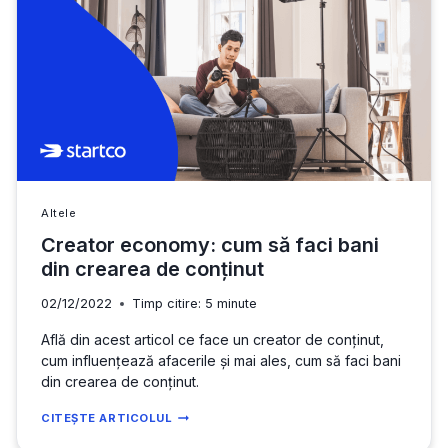
DIN
ROMÂNIA?
GHID
PRACTIC
DE
REZIDENȚĂ
FISCALĂ
PENTRU
FREELANCERI
Altele
Creator economy: cum să faci bani
din crearea de conținut
02/12/2022
Timp citire:
5
minute
Află din acest articol ce face un creator de conținut,
cum influențează afacerile și mai ales, cum să faci bani
din crearea de conținut.
CREATOR
CITEȘTE ARTICOLUL
ECONOMY: