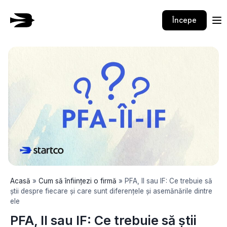
Skip
to
Începe
content
Acasă
»
Cum să înființezi o firmă
»
PFA, II sau IF: Ce trebuie să
știi despre fiecare și care sunt diferențele și asemănările dintre
ele
PFA, II sau IF: Ce trebuie să știi