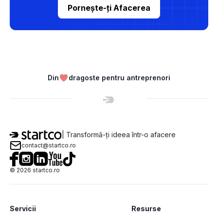
Pornește-ți Afacerea
Din
dragoste pentru antreprenori
| Transformă-ți ideea într-o afacere
contact@startco.ro
©
2026
startco.ro
Servicii
Resurse