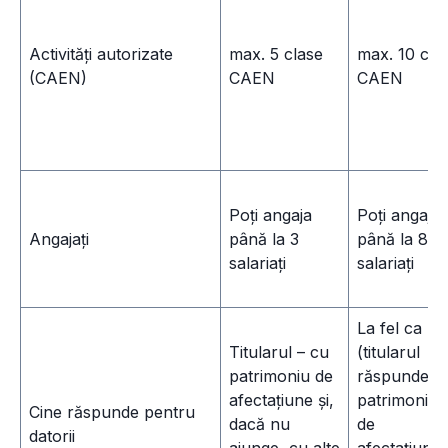
Activități autorizate
max. 5 clase
max. 10 cla
(CAEN)
CAEN
CAEN
Poți angaja
Poți angaja
Angajați
până la 3
până la 8
salariați
salariați
La fel ca P
Titularul – cu
(titularul
patrimoniu de
răspunde c
afectațiune și,
patrimoniul
Cine răspunde pentru
dacă nu
de
datorii
ajunge, cu alte
afectațiune ș