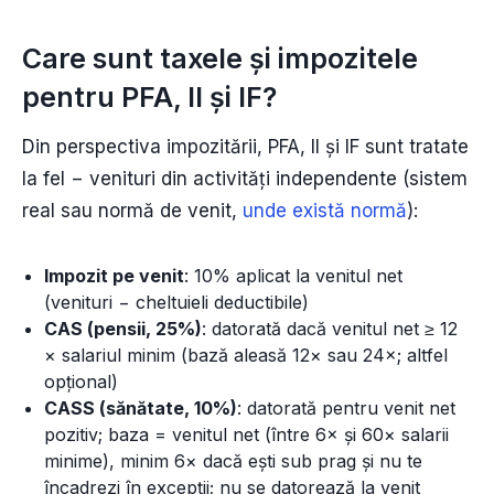
Care sunt taxele și impozitele
pentru PFA, II și IF?
Din perspectiva impozitării, PFA, II și IF sunt tratate
la fel − venituri din activități independente (sistem
real sau normă de venit,
unde există normă
):
Impozit pe venit
: 10% aplicat la venitul net
(venituri − cheltuieli deductibile)
CAS (pensii, 25%)
: datorată dacă venitul net ≥ 12
× salariul minim (bază aleasă 12× sau 24×; altfel
opțional)
CASS (sănătate, 10%)
: datorată pentru venit net
pozitiv; baza = venitul net (între 6× și 60× salarii
minime), minim 6× dacă ești sub prag și nu te
încadrezi în excepții; nu se datorează la venit