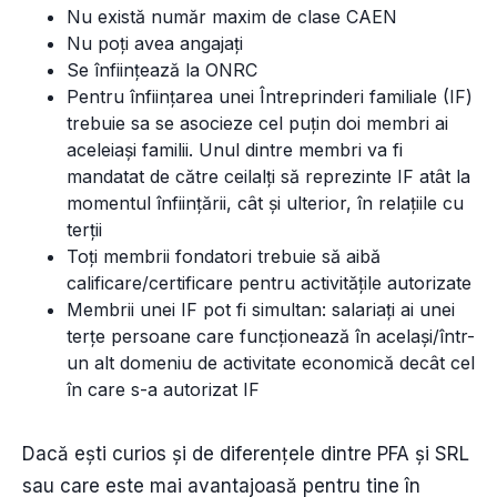
Nu există număr maxim de clase CAEN
Nu poți avea angajați
Se înființează la ONRC
Pentru înființarea unei Întreprinderi familiale (IF)
trebuie sa se asocieze cel puțin doi membri ai
aceleiași familii. Unul dintre membri va fi
mandatat de către ceilalți să reprezinte IF atât la
momentul înființării, cât și ulterior, în relațiile cu
terții
Toți membrii fondatori trebuie să aibă
calificare/certificare pentru activitățile autorizate
Membrii unei IF pot fi simultan: salariați ai unei
terțe persoane care funcționează în același/într-
un alt domeniu de activitate economică decât cel
în care s-a autorizat IF
Dacă ești curios și de diferențele dintre PFA și SRL
sau care este mai avantajoasă pentru tine în