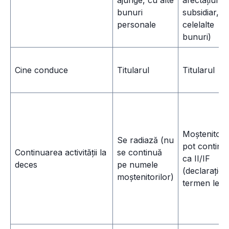
bunuri
subsidiar, c
personale
celelalte
bunuri)
Cine conduce
Titularul
Titularul
Moștenitorii
Se radiază (nu
pot continu
Continuarea activității la
se continuă
ca II/IF
deces
pe numele
(declarație î
moștenitorilor)
termen lega