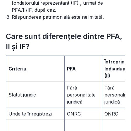
fondatorului reprezentant (IF) , urmat de
PFA/II/IF, după caz.
Răspunderea patrimonială este nelimitată.
Care sunt diferențele dintre PFA,
II și IF?
Întreprinde
Criteriu
PFA
Individuală
(II)
Fără
Fără
Statut juridic
personalitate
personalitat
juridică
juridică
Unde te înregistrezi
ONRC
ONRC