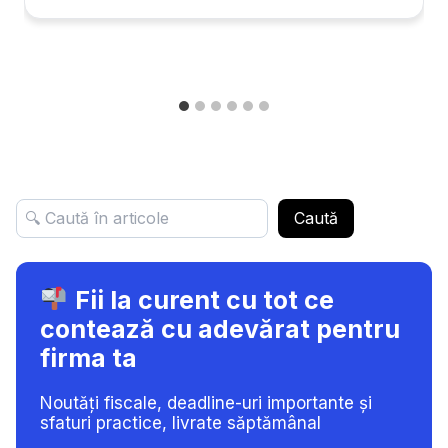
Caută
Fii la curent cu tot ce
contează cu adevărat pentru
firma ta
Noutăți fiscale, deadline-uri importante și
sfaturi practice, livrate săptămânal