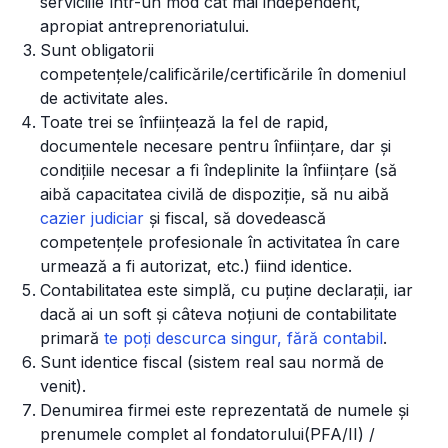
serviciile într-un mod cât mai independent,
apropiat antreprenoriatului.
Sunt obligatorii
competențele/calificările/certificările în domeniul
de activitate ales.
Toate trei se înființează la fel de rapid,
documentele necesare pentru înființare, dar și
condițiile necesar a fi îndeplinite la înființare (să
aibă capacitatea civilă de dispoziție, să nu aibă
cazier judiciar
și fiscal, să dovedească
competențele profesionale în activitatea în care
urmează a fi autorizat, etc.) fiind identice.
Contabilitatea este simplă, cu puține declarații, iar
dacă ai un soft și câteva noțiuni de contabilitate
primară
te poți descurca singur, fără contabil
.
Sunt identice fiscal (sistem real sau normă de
venit).
Denumirea firmei este reprezentată de numele și
prenumele complet al fondatorului(PFA/II) /