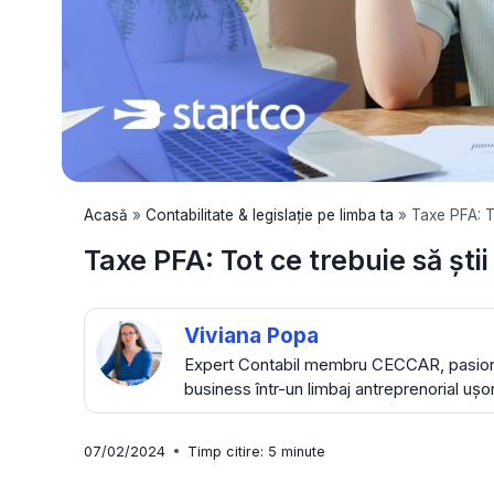
Acasă
»
Contabilitate & legislație pe limba ta
»
Taxe PFA: To
Taxe PFA: Tot ce trebuie să ști
Viviana Popa
Expert Contabil membru CECCAR, pasionat
business într-un limbaj antreprenorial ușo
07/02/2024
Timp citire:
5
minute