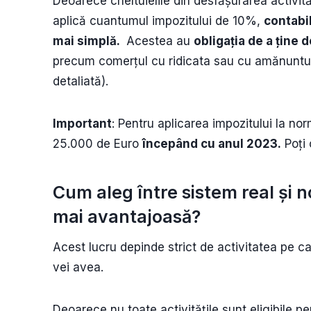
Deoarece cheltuielile din desfășurarea activită
aplică cuantumul impozitului de 10%,
contabil
mai simplă.
Acestea au
obligația de a ține 
precum comerțul cu ridicata sau cu amănuntul 
detaliată).
Important
: Pentru aplicarea impozitului la no
25.000 de Euro
începând cu anul 2023.
Poți 
Cum aleg între sistem real și n
mai avantajoasă?
Acest lucru depinde strict de activitatea pe ca
vei avea.
Deoarece nu toate activitățile sunt eligibile p