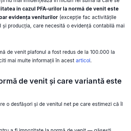
ții nu mai influențează in niciun fel suma la care se
itatea in cazul PFA-urilor la normă de venit este
doar evidența veniturilor
(excepție fac activitățile
și producția, care necesită o evidență contabilă mai
rmă de venit plafonul a fost redus de la 100.000 la
citi mai multe informații în acest
articol
.
ormă de venit și care variantă este
re o desfășori și de venitul net pe care estimezi că îl
entru a fi impozitate la normă de venit — găsești