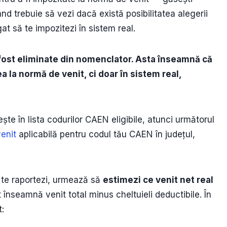
nd trebuie să vezi dacă există posibilitatea alegerii
at să te impozitezi în sistem real.
fost eliminate din nomenclator. Asta înseamnă că
a la normă de venit, ci doar în sistem real,
te în lista codurilor CAEN eligibile, atunci următorul
enit
aplicabilă pentru codul tău CAEN în județul,
e te raportezi, urmează să
estimezi ce venit net real
 înseamnă venit total minus cheltuieli deductibile. În
: