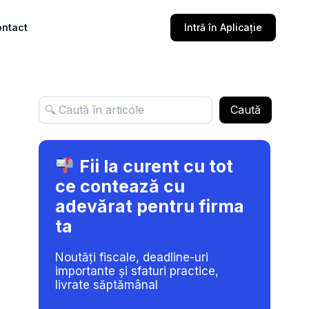
ntact
Intră în Aplicație
Caută
Fii la curent cu tot
ce contează cu
adevărat pentru firma
ta
Noutăți fiscale, deadline-uri
importante și sfaturi practice,
livrate săptămânal