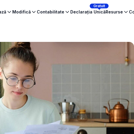
Gratuit
ează
Modifică
Contabilitate
Declarația Unică
Resurse
Co