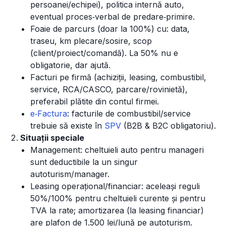
persoanei/echipei), politica internă auto,
eventual proces‑verbal de predare‑primire.
Foaie de parcurs (doar la 100%) cu: data,
traseu, km plecare/sosire, scop
(client/proiect/comandă). La 50% nu e
obligatorie, dar ajută.
Facturi pe firmă (achiziții, leasing, combustibil,
service, RCA/CASCO, parcare/rovinietă),
preferabil plătite din contul firmei.
e‑Factura
: facturile de combustibil/service
trebuie să existe în
SPV
(B2B & B2C obligatoriu).
Situații speciale
Management: cheltuieli auto pentru manageri
sunt deductibile la un singur
autoturism/manager.
Leasing operațional/financiar: aceleași reguli
50%/100% pentru cheltuieli curente și pentru
TVA la rate; amortizarea (la leasing financiar)
are plafon de 1.500 lei/lună pe autoturism.