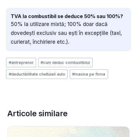
TVA la combustibil se deduce 50% sau 100%?
50% la utilizare mixtă; 100% doar dacă
dovedești exclusiv sau ești în excepțiile (taxi,
curierat, închiriere etc.).
Post
#
antreprenor
#
cum deduc combustibilul
Tags:
#
deductibilitate cheltuieli auto
#
masina pe firma
Articole similare