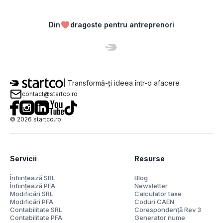
Din
dragoste pentru antreprenori
| Transformă-ți ideea într-o afacere
contact@startco.ro
©
2026
startco.ro
Servicii
Resurse
Înființează SRL
Blog
Înființează PFA
Newsletter
Modificări SRL
Calculator taxe
Modificări PFA
Coduri CAEN
Contabilitate SRL
Corespondență Rev 3
Contabilitate PFA
Generator nume