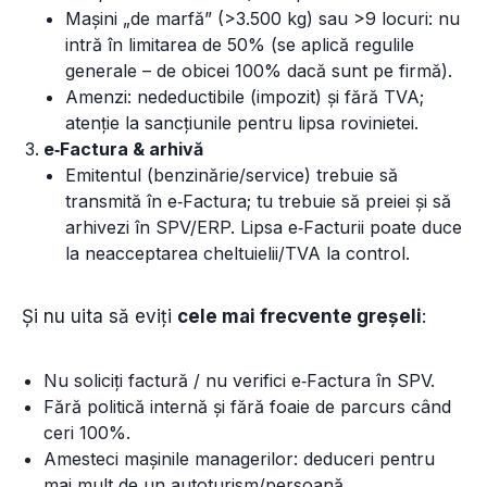
Mașini „de marfă” (>3.500 kg) sau >9 locuri: nu
intră în limitarea de 50% (se aplică regulile
generale – de obicei 100% dacă sunt pe firmă).
Amenzi: nedeductibile (impozit) și fără TVA;
atenție la sancțiunile pentru lipsa rovinietei.
e‑Factura & arhivă
Emitentul (benzinărie/service) trebuie să
transmită în e‑Factura; tu trebuie să preiei și să
arhivezi în SPV/ERP. Lipsa e‑Facturii poate duce
la neacceptarea cheltuielii/TVA la control.
Și nu uita să eviți
cele mai frecvente greșeli
:
Nu soliciți factură / nu verifici e‑Factura în SPV.
Fără politică internă și fără foaie de parcurs când
ceri 100%.
Amesteci mașinile managerilor: deduceri pentru
mai mult de un autoturism/persoană.