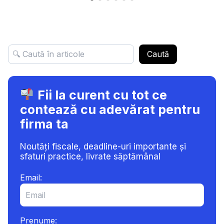
Caută
Fii la curent cu tot ce
contează cu adevărat pentru
firma ta
Noutăți fiscale, deadline-uri importante și
sfaturi practice, livrate săptămânal
Email:
Prenume: