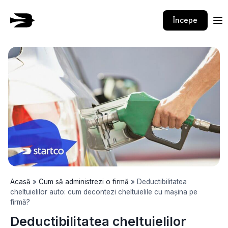
Skip
to
Începe
content
Acasă
»
Cum să administrezi o firmă
»
Deductibilitatea
cheltuielilor auto: cum decontezi cheltuielile cu mașina pe
firmă?
Deductibilitatea cheltuielilor