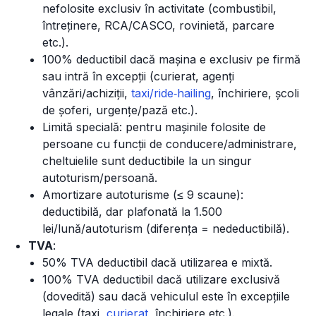
nefolosite exclusiv în activitate (combustibil,
întreținere, RCA/CASCO, rovinietă, parcare
etc.).
100% deductibil dacă mașina e exclusiv pe firmă
sau intră în excepții (curierat, agenți
vânzări/achiziții,
taxi/ride‑hailing
, închiriere, școli
de șoferi, urgențe/pază etc.).
Limită specială: pentru mașinile folosite de
persoane cu funcții de conducere/administrare,
cheltuielile sunt deductibile la un singur
autoturism/persoană.
Amortizare autoturisme (≤ 9 scaune):
deductibilă, dar plafonată la 1.500
lei/lună/autoturism (diferența = nedeductibilă).
TVA
:
50% TVA deductibil dacă utilizarea e mixtă.
100% TVA deductibil dacă utilizare exclusivă
(dovedită) sau dacă vehiculul este în excepțiile
legale (taxi,
curierat
, închiriere etc.).