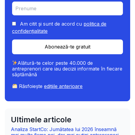
Am citit și sunt de acord cu
politica de
confidențialitate
Abonează-te gratuit
Alătură-te celor peste 40.000 de
antreprenori care iau decizii informate în fiecare
săptămână
Răsfoiește
edițiile anterioare
Ultimele articole
Analiza StartCo: Jumătatea lui 2026 înseamnă
mai multe firme noi, dar mai puțini antreprenori