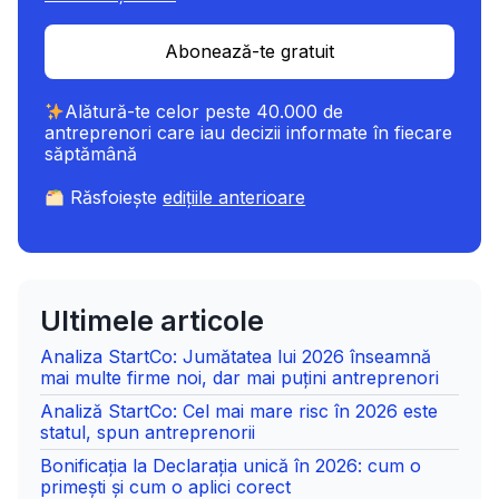
Abonează-te gratuit
Alătură-te celor peste 40.000 de
antreprenori care iau decizii informate în fiecare
săptămână
Răsfoiește
edițiile anterioare
Ultimele articole
Analiza StartCo: Jumătatea lui 2026 înseamnă
mai multe firme noi, dar mai puțini antreprenori
Analiză StartCo: Cel mai mare risc în 2026 este
statul, spun antreprenorii
Bonificația la Declarația unică în 2026: cum o
primești și cum o aplici corect