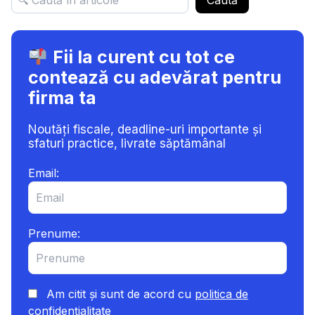
Fii la curent cu tot ce
contează cu adevărat pentru
firma ta
Noutăți fiscale, deadline-uri importante și
sfaturi practice, livrate săptămânal
Email:
Prenume:
Am citit și sunt de acord cu
politica de
confidențialitate