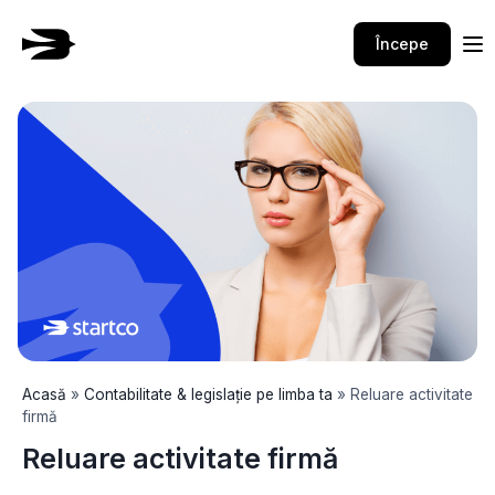
Skip
to
Începe
content
Acasă
»
Contabilitate & legislație pe limba ta
»
Reluare activitate
firmă
Reluare activitate firmă