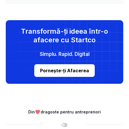
Transformă-ți ideea într-o
afacere cu Startco
Simplu. Rapid. Digital
Pornește-ți Afacerea
Din
dragoste pentru antreprenori