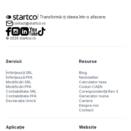
| Transformă-ți ideea într-o afacere
contact@startco.ro
©
2026
startco.ro
Servicii
Resurse
Înființează SRL
Blog
Înființează PFA
Newsletter
Modificări SRL
Calculator taxe
Modificări PFA
Coduri CAEN
Contabilitate SRL
Corespondență Rev 3
Contabilitate PFA
Generator nume
Declarația Unică
Cariere
Despre noi
Contact
Aplicație
Website