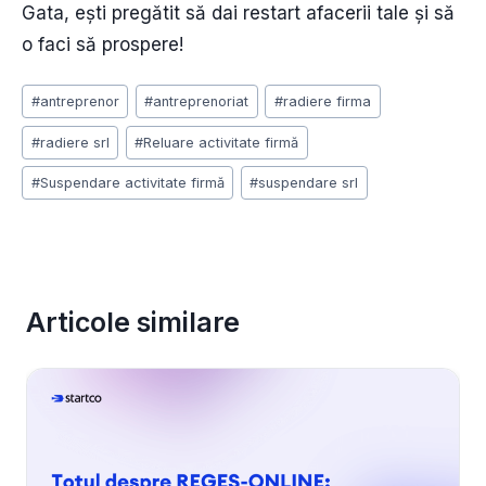
Gata, ești pregătit să dai restart afacerii tale și să
o faci să prospere!
Post
#
antreprenor
#
antreprenoriat
#
radiere firma
Tags:
#
radiere srl
#
Reluare activitate firmă
#
Suspendare activitate firmă
#
suspendare srl
Articole similare