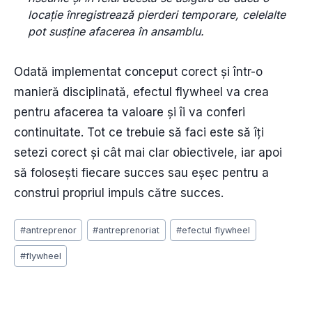
locație înregistrează pierderi temporare, celelalte
pot susține afacerea în ansamblu.
Odată implementat conceput corect și într-o
manieră disciplinată, efectul flywheel va crea
pentru afacerea ta valoare și îi va conferi
continuitate. Tot ce trebuie să faci este să îți
setezi corect și cât mai clar obiectivele, iar apoi
să folosești fiecare succes sau eșec pentru a
construi propriul impuls către succes.
Post
#
antreprenor
#
antreprenoriat
#
efectul flywheel
Tags:
#
flywheel