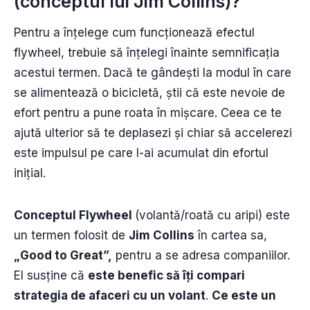
(conceptul lui Jim Collins)?
Pentru a înțelege cum funcționează efectul
flywheel, trebuie să înțelegi înainte semnificația
acestui termen. Dacă te gândești la modul în care
se alimentează o bicicletă, știi că este nevoie de
efort pentru a pune roata în mișcare. Ceea ce te
ajută ulterior să te deplasezi și chiar să accelerezi
este impulsul pe care l-ai acumulat din efortul
inițial.
Conceptul Flywheel
(volantă/roată cu aripi) este
un termen folosit de
Jim Collins
în cartea sa,
„Good to Great”,
pentru a se adresa companiilor.
El susține că
este benefic să îți compari
strategia de afaceri cu un volant
.
Ce este un