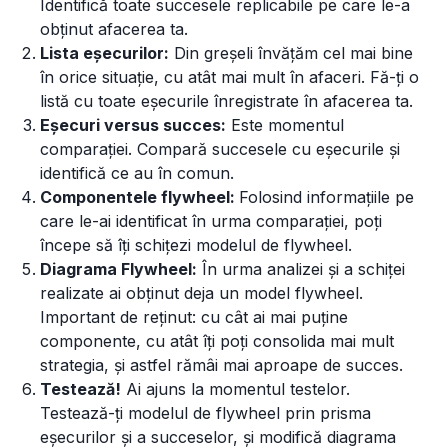
Identifică toate succesele replicabile pe care le-a
obținut afacerea ta.
Lista eșecurilor:
Din greșeli învățăm cel mai bine
în orice situație, cu atât mai mult în afaceri. Fă-ți o
listă cu toate eșecurile înregistrate în afacerea ta.
Eșecuri versus succes:
Este momentul
comparației. Compară succesele cu eșecurile și
identifică ce au în comun.
Componentele flywheel:
Folosind informațiile pe
care le-ai identificat în urma comparației, poți
începe să îți schițezi modelul de flywheel.
Diagrama Flywheel:
În urma analizei și a schiței
realizate ai obținut deja un model flywheel.
Important de reținut: cu cât ai mai puține
componente, cu atât îți poți consolida mai mult
strategia, și astfel rămâi mai aproape de succes.
Testează!
Ai ajuns la momentul testelor.
Testează-ți modelul de flywheel prin prisma
eșecurilor și a succeselor, și modifică diagrama