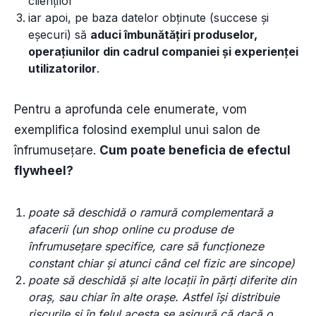
clienților
iar apoi, pe baza datelor obținute (succese și
eșecuri) să
aduci îmbunătățiri produselor,
operațiunilor din cadrul companiei și experienței
utilizatorilor
.
Pentru a aprofunda cele enumerate, vom
exemplifica folosind exemplul unui salon de
înfrumusețare.
Cum poate beneficia de efectul
flywheel?
poate să deschidă o ramură complementară a
afacerii (un shop online cu produse de
înfrumusețare specifice, care să funcționeze
constant chiar și atunci când cel fizic are sincope)
poate să deschidă și alte locații în părți diferite din
oraș, sau chiar în alte orașe. Astfel își distribuie
riscurile și în felul acesta se asigură că dacă o