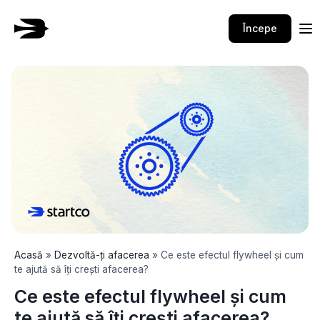
Skip
to
Începe
content
Acasă
»
Dezvoltă-ți afacerea
»
Ce este efectul flywheel și cum
te ajută să îți crești afacerea?
Ce este efectul flywheel și cum
te ajută să îți crești afacerea?