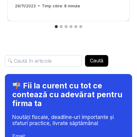
29/11/2023
Timp citire:
8
minute
Caută
Fii la curent cu tot ce
contează cu adevărat pentru
firma ta
Noutăți fiscale, deadline-uri importante și
sfaturi practice, livrate săptămânal
Email: