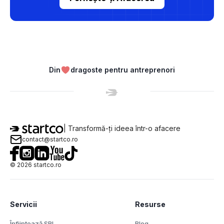
Din
dragoste pentru antreprenori
| Transformă-ți ideea într-o afacere
contact@startco.ro
©
2026
startco.ro
Servicii
Resurse
Înființează SRL
Blog