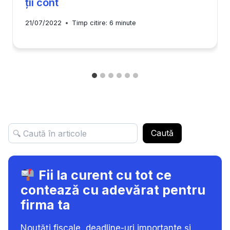
ții cont
21/07/2022
Timp citire:
6
minute
Caută
Fii la curent cu tot ce
contează cu adevărat pentru
firma ta
Noutăți fiscale, deadline-uri importante și