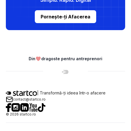
Simplu. Rapid. Digital
Pornește-ți Afacerea
Din
dragoste pentru antreprenori
| Transformă-ți ideea într-o afacere
contact@startco.ro
©
2026
startco.ro