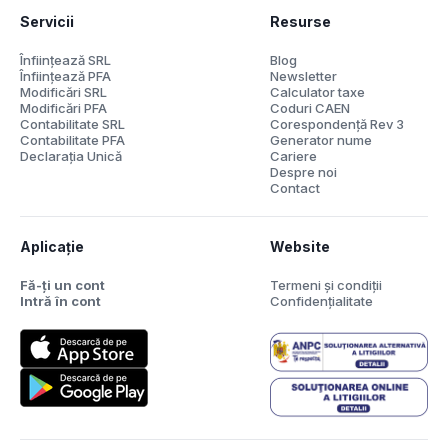
Servicii
Resurse
Înființează SRL
Blog
Înființează PFA
Newsletter
Modificări SRL
Calculator taxe
Modificări PFA
Coduri CAEN
Contabilitate SRL
Corespondență Rev 3
Contabilitate PFA
Generator nume
Declarația Unică
Cariere
Despre noi
Contact
Aplicație
Website
Fă-ți un cont
Termeni și condiții
Intră în cont
Confidențialitate