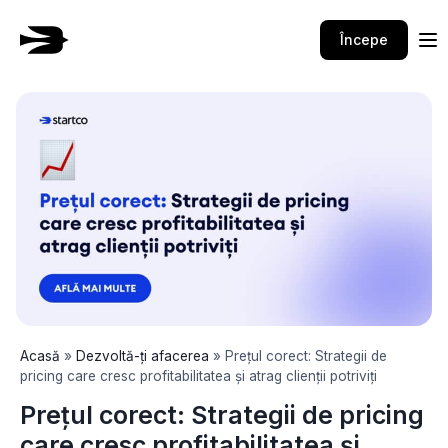
Skip
to
Începe
content
Acasă
»
Dezvoltă-ți afacerea
»
Prețul corect: Strategii de
pricing care cresc profitabilitatea și atrag clienții potriviți
Prețul corect: Strategii de pricing
care cresc profitabilitatea și