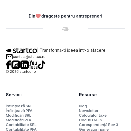
Din
dragoste pentru antreprenori
| Transformă-ți ideea într-o afacere
contact@startco.ro
©
2026
startco.ro
Servicii
Resurse
Înființează SRL
Blog
Înființează PFA
Newsletter
Modificări SRL
Calculator taxe
Modificări PFA
Coduri CAEN
Contabilitate SRL
Corespondență Rev 3
Contabilitate PFA
Generator nume