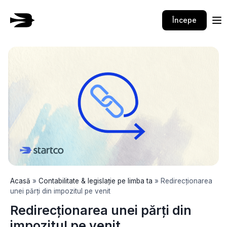
Skip
to
Începe
content
Acasă
»
Contabilitate & legislație pe limba ta
»
Redirecționarea
unei părți din impozitul pe venit
Redirecționarea unei părți din
impozitul pe venit