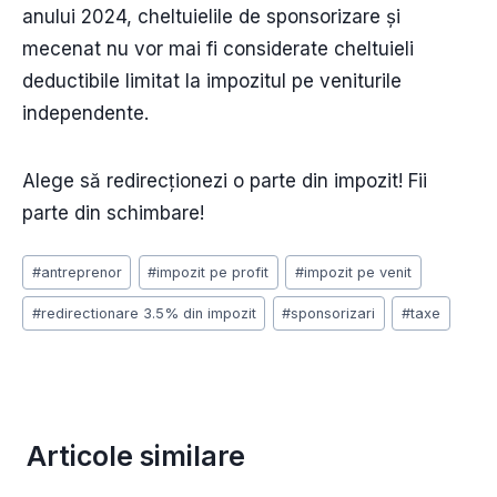
anului 2024, cheltuielile de sponsorizare și
mecenat nu vor mai fi considerate cheltuieli
deductibile limitat la impozitul pe veniturile
independente.
Alege să redirecționezi o parte din impozit! Fii
parte din schimbare!
Post
#
antreprenor
#
impozit pe profit
#
impozit pe venit
Tags:
#
redirectionare 3.5% din impozit
#
sponsorizari
#
taxe
Articole similare