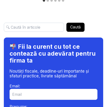
Caută
Fii la curent cu tot ce
contează cu adevărat pentru
firma ta
Noutăți fiscale, deadline-uri importante și
sfaturi practice, livrate săptămânal
Email:
Prenume: