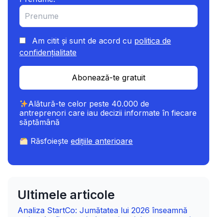
Am citit și sunt de acord cu
politica de
confidențialitate
Abonează-te gratuit
Alătură-te celor peste 40.000 de
antreprenori care iau decizii informate în fiecare
săptămână
Răsfoiește
edițiile anterioare
Ultimele articole
Analiza StartCo: Jumătatea lui 2026 înseamnă