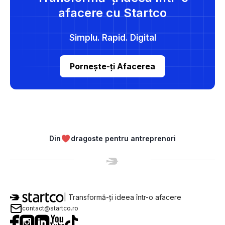
afacere cu Startco
Simplu. Rapid. Digital
Pornește-ți Afacerea
Din
dragoste pentru antreprenori
| Transformă-ți ideea într-o afacere
contact@startco.ro