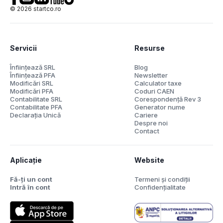
©
2026
startco.ro
Servicii
Resurse
Înființează SRL
Blog
Înființează PFA
Newsletter
Modificări SRL
Calculator taxe
Modificări PFA
Coduri CAEN
Contabilitate SRL
Corespondență Rev 3
Contabilitate PFA
Generator nume
Declarația Unică
Cariere
Despre noi
Contact
Aplicație
Website
Fă-ți un cont
Termeni și condiții
Intră în cont
Confidențialitate