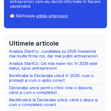
antreprenori care iau decizii informate în fiecare
săptămână
Răsfoiește
edițiile anterioare
Ultimele articole
Analiza StartCo: Jumătatea lui 2026 înseamnă
mai multe firme noi, dar mai puțini antreprenori
Analiză StartCo: Cel mai mare risc în 2026 este
statul, spun antreprenorii
Bonificația la Declarația unică în 2026: cum o
primești și cum o aplici corect
Declarația unică pentru chirii: cine o depune,
când și cum o completezi
Rectificativă la Declarația unică: când o depui și
cum o completezi corect