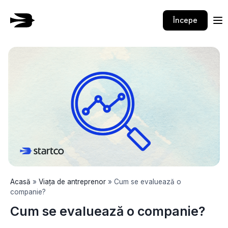
Skip
to
Începe
content
Acasă
»
Viața de antreprenor
»
Cum se evaluează o
companie?
Cum se evaluează o companie?