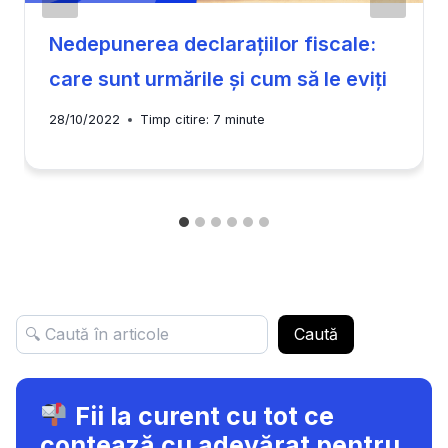
Nedepunerea declarațiilor fiscale:
care sunt urmările și cum să le eviți
28/10/2022
Timp citire:
7
minute
Caută
Fii la curent cu tot ce
contează cu adevărat pentru