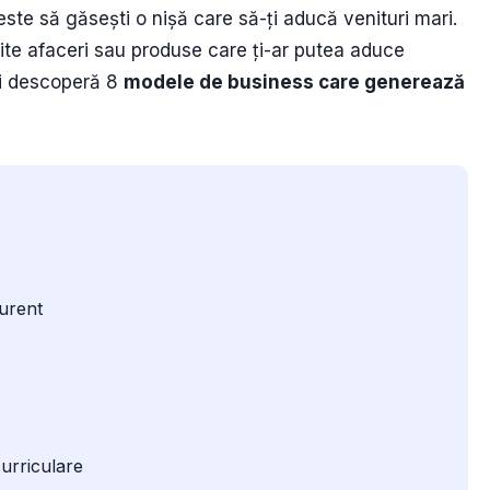
este să găsești o nișă care să-ți aducă venituri mari.
ite afaceri sau produse care ți-ar putea aduce
și descoperă 8
modele de business care generează
urent
curriculare