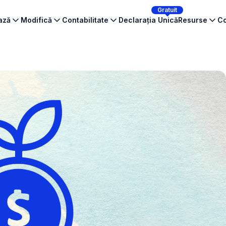
Gratuit
ează
Modifică
Contabilitate
Declarația Unică
Resurse
Co