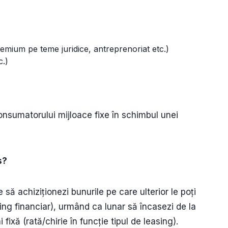
remium pe teme juridice, antreprenoriat etc.)
c.)
consumatorului mijloace fixe în schimbul unei
s?
ă achiziționezi bunurile pe care ulterior le poți
sing financiar), urmând ca lunar să încasezi de la
fixă (rată/chirie în funcție tipul de leasing).