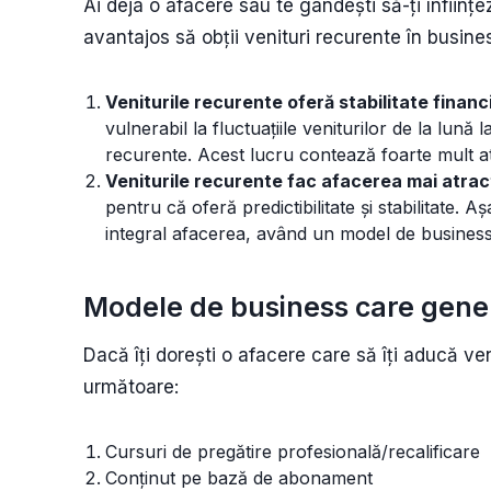
Ai deja o afacere sau te gândești să-ți înființ
avantajos să obții venituri recurente în busines
Veniturile recurente oferă stabilitate financi
vulnerabil la fluctuațiile veniturilor de la lună 
recurente. Acest lucru contează foarte mult atun
Veniturile recurente fac afacerea mai atrac
pentru că oferă predictibilitate și stabilitate. A
integral afacerea, având un model de business
Modele de business care gene
Dacă îți dorești o afacere care să îți aducă ve
următoare:
Cursuri de pregătire profesională/recalificare
Conținut pe bază de abonament