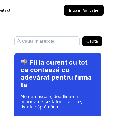
ntact
Intră în Aplicație
Caută
Fii la curent cu tot
ce contează cu
adevărat pentru firma
ta
Noutăți fiscale, deadline-uri
importante și sfaturi practice,
livrate săptămânal