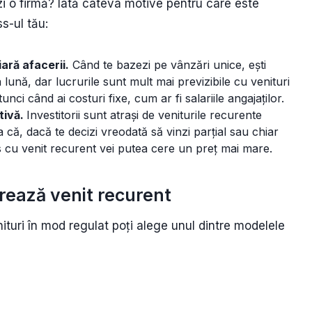
ezi o firmă? Iată câteva motive pentru care este
s-ul tău:
ară afacerii.
Când te bazezi pe vânzări unice, ești
la lună, dar lucrurile sunt mult mai previzibile cu venituri
ci când ai costuri fixe, cum ar fi salariile angajaților.
tivă.
Investitorii sunt atrași de veniturile recurente
șa că, dacă te decizi vreodată să vinzi parțial sau chiar
 cu venit recurent vei putea cere un preț mai mare.
rează venit recurent
nituri în mod regulat poți alege unul dintre modelele