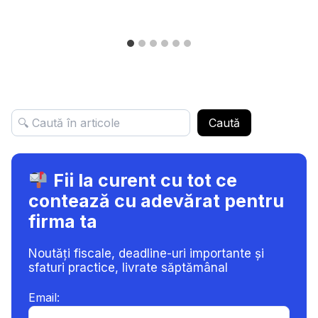
Caută
Fii la curent cu tot ce
contează cu adevărat pentru
firma ta
Noutăți fiscale, deadline-uri importante și
sfaturi practice, livrate săptămânal
Email: