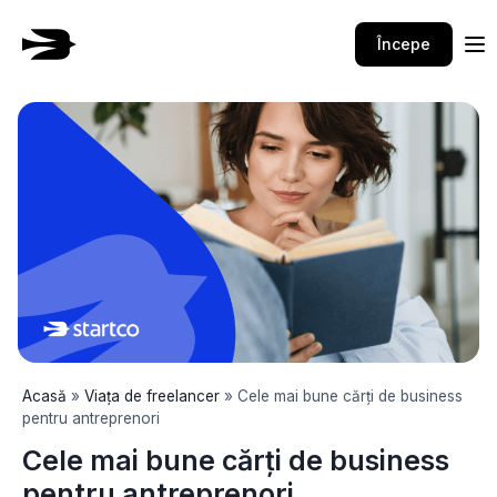
Skip
to
Începe
content
Acasă
»
Viața de freelancer
»
Cele mai bune cărți de business
pentru antreprenori
Cele mai bune cărți de business
pentru antreprenori