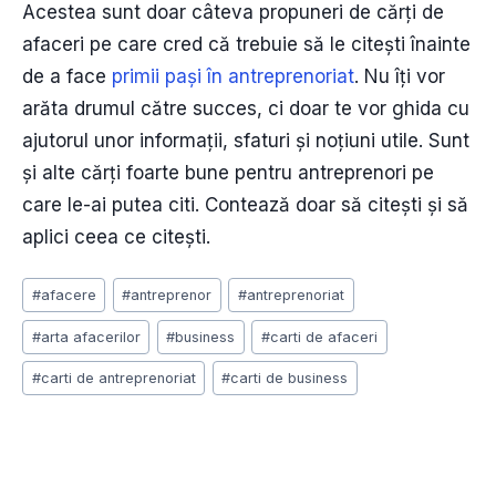
Acestea sunt doar câteva propuneri de cărți de
afaceri pe care cred că trebuie să le citești înainte
de a face
primii pași în antreprenoriat
. Nu îți vor
arăta drumul către succes, ci doar te vor ghida cu
ajutorul unor informații, sfaturi și noțiuni utile. Sunt
și alte cărţi foarte bune pentru antreprenori pe
care le-ai putea citi. Contează doar să citeşti şi să
aplici ceea ce citeşti.
Post
#
afacere
#
antreprenor
#
antreprenoriat
Tags:
#
arta afacerilor
#
business
#
carti de afaceri
#
carti de antreprenoriat
#
carti de business