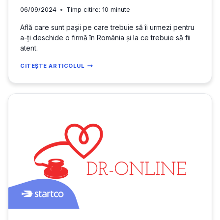
06/09/2024
Timp citire:
10
minute
Află care sunt pașii pe care trebuie să îi urmezi pentru
a-ți deschide o firmă în România și la ce trebuie să fii
atent.
CUM
CITEȘTE ARTICOLUL
DESCHIZI
O
FIRMĂ
ÎN
ROMÂNIA:
PAȘII
PE
CARE
TREBUIE
SĂ
ÎI
URMEZI
ÎN
2026