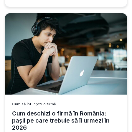
E-
e-Factura și de ce este…
FACTURA
PE
CARE
TREBUIE
SĂ
LE
ȘTII
CA
ANTREPRENOR
Cum să înființezi o firmă
Cum deschizi o firmă în România:
pașii pe care trebuie să îi urmezi în
2026