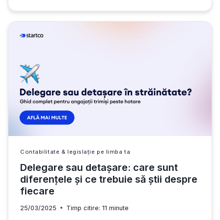
GREȘELI
FISCALE
CARE
ÎȚI
POT
SABOTA
AFACEREA
LA
ÎNCEPUT
DE
DRUM
Contabilitate & legislație pe limba ta
Delegare sau detașare: care sunt
diferențele și ce trebuie să știi despre
fiecare
25/03/2025
Timp citire:
11
minute