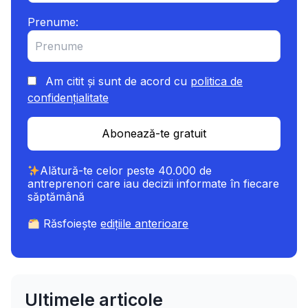
Prenume:
Am citit și sunt de acord cu
politica de
confidențialitate
Abonează-te gratuit
Alătură-te celor peste 40.000 de
antreprenori care iau decizii informate în fiecare
săptămână
Răsfoiește
edițiile anterioare
Ultimele articole