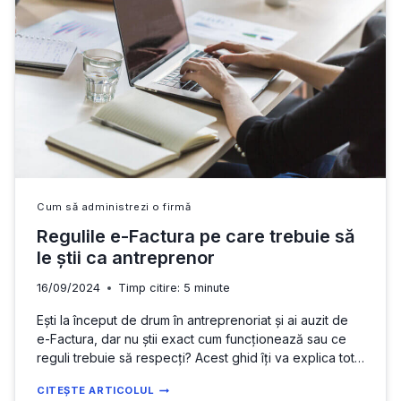
+
MODEL
DE
CONTRACT
DE
CREDITARE
A
FIRMEI
Cum să administrezi o firmă
Regulile e-Factura pe care trebuie să
le știi ca antreprenor
16/09/2024
Timp citire:
5
minute
Ești la început de drum în antreprenoriat și ai auzit de
e-Factura, dar nu știi exact cum funcționează sau ce
reguli trebuie să respecți? Acest ghid îți va explica tot
ce trebuie să știi pentru a fi în conformitate cu sistemul
REGULILE
CITEȘTE ARTICOLUL
e-Factura și pentru a evita amenzi costisitoare.. Ce este