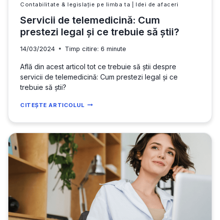
Contabilitate & legislație pe limba ta
|
Idei de afaceri
Servicii de telemedicină: Cum
prestezi legal și ce trebuie să știi?
14/03/2024
Timp citire:
6
minute
Află din acest articol tot ce trebuie să știi despre
servicii de telemedicină: Cum prestezi legal și ce
trebuie să știi?
SERVICII
CITEȘTE ARTICOLUL
DE
TELEMEDICINĂ:
CUM
PRESTEZI
LEGAL
ȘI
CE
TREBUIE
SĂ
ȘTII?