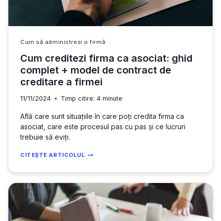
Cum să administrezi o firmă
Cum creditezi firma ca asociat: ghid
complet + model de contract de
creditare a firmei
11/11/2024
Timp citire:
4
minute
Află care sunt situațiile în care poți credita firma ca
asociat, care este procesul pas cu pas și ce lucruri
trebuie să eviți.
CUM
CITEȘTE ARTICOLUL
CREDITEZI
FIRMA
CA
ASOCIAT:
GHID
COMPLET