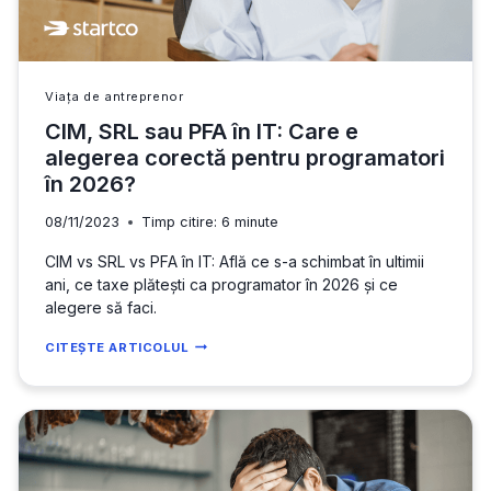
Viața de antreprenor
CIM, SRL sau PFA în IT: Care e
alegerea corectă pentru programatori
în 2026?
08/11/2023
Timp citire:
6
minute
CIM vs SRL vs PFA în IT: Află ce s-a schimbat în ultimii
ani, ce taxe plătești ca programator în 2026 și ce
alegere să faci.
CIM,
CITEȘTE ARTICOLUL
SRL
SAU
PFA
ÎN
IT:
CARE