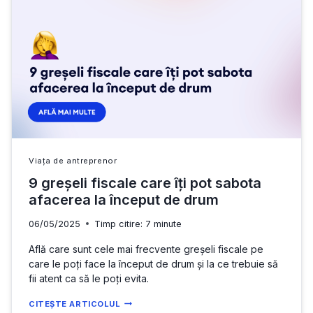
ANGAJAȚILOR,
DE
CE
SUNT
IMPORTANTE
ȘI
CARE
E
IMPACTUL
FISCAL
Viața de antreprenor
9 greșeli fiscale care îți pot sabota
afacerea la început de drum
06/05/2025
Timp citire:
7
minute
Află care sunt cele mai frecvente greșeli fiscale pe
care le poți face la început de drum și la ce trebuie să
fii atent ca să le poți evita.
9
CITEȘTE ARTICOLUL