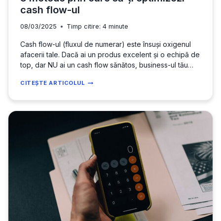
cash flow-ul
08/03/2025
Timp citire:
4
minute
Cash flow-ul (fluxul de numerar) este însuși oxigenul
afacerii tale. Dacă ai un produs excelent și o echipă de
top, dar NU ai un cash flow sănătos, business-ul tău
este vulnerabil. Mulți antreprenori descoperă această
8
CITEȘTE ARTICOLUL
realitate dureroasă prea târziu: nu dai faliment fiindcă
METODE
nu ai profit, ci pentru că nu ai destui bani atunci când…
PRIN
CARE
SĂ-
ȚI
OPTIMIZEZI
CASH
FLOW-
UL