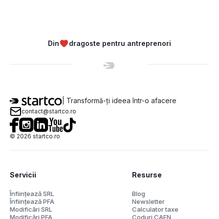
Din
dragoste pentru antreprenori
| Transformă-ți ideea într-o afacere
contact@startco.ro
©
2026
startco.ro
Servicii
Resurse
Înființează SRL
Blog
Înființează PFA
Newsletter
Modificări SRL
Calculator taxe
Modificări PFA
Coduri CAEN