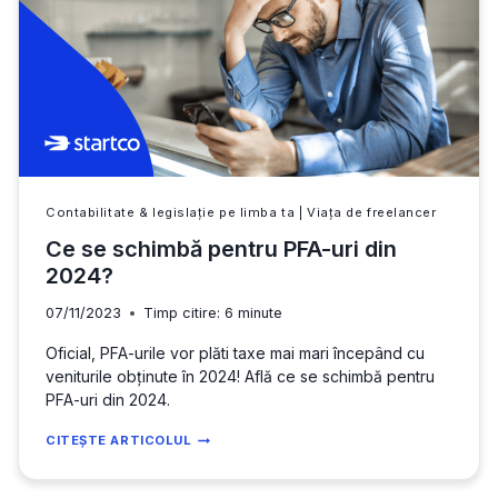
E
ALEGEREA
CORECTĂ
PENTRU
PROGRAMATORI
ÎN
2026?
Contabilitate & legislație pe limba ta
|
Viața de freelancer
Ce se schimbă pentru PFA-uri din
2024?
07/11/2023
Timp citire:
6
minute
Oficial, PFA-urile vor plăti taxe mai mari începând cu
veniturile obținute în 2024! Află ce se schimbă pentru
PFA-uri din 2024.
CE
CITEȘTE ARTICOLUL
SE
SCHIMBĂ