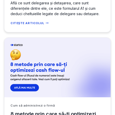
Află ce sunt delegarea și detașarea, care sunt
diferențele dintre ele, ce este formularul A1 și cum
deduci cheltuielile legate de delegare sau detașare.
DELEGARE
CITEȘTE ARTICOLUL
SAU
DETAȘARE:
CARE
SUNT
DIFERENȚELE
ȘI
CE
TREBUIE
SĂ
ȘTII
DESPRE
FIECARE
Cum să administrezi o firmă
8 metode prin care să-ți optimizezi