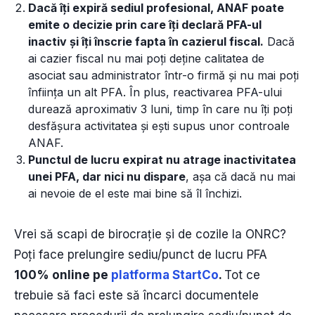
Dacă îți expiră sediul profesional, ANAF poate
emite o decizie prin care îți declară PFA-ul
inactiv și îți înscrie fapta în cazierul fiscal.
Dacă
ai cazier fiscal nu mai poți deține calitatea de
asociat sau administrator într-o firmă și nu mai poți
înființa un alt PFA. În plus, reactivarea PFA-ului
durează aproximativ 3 luni, timp în care nu îți poți
desfășura activitatea și ești supus unor controale
ANAF.
Punctul de lucru expirat nu atrage inactivitatea
unei PFA, dar nici nu dispare
, așa că dacă nu mai
ai nevoie de el este mai bine să îl închizi.
Vrei să scapi de birocrație și de cozile la ONRC?
Poți face prelungire sediu/punct de lucru PFA
100% online pe
platforma StartCo
.
Tot ce
trebuie să faci este să încarci documentele