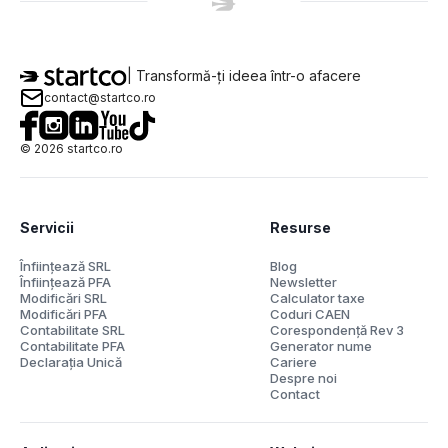
| Transformă-ți ideea într-o afacere
contact@startco.ro
©
2026
startco.ro
Servicii
Resurse
Înființează SRL
Blog
Înființează PFA
Newsletter
Modificări SRL
Calculator taxe
Modificări PFA
Coduri CAEN
Contabilitate SRL
Corespondență Rev 3
Contabilitate PFA
Generator nume
Declarația Unică
Cariere
Despre noi
Contact