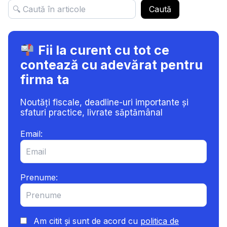
Caută
Fii la curent cu tot ce
contează cu adevărat pentru
firma ta
Noutăți fiscale, deadline-uri importante și
sfaturi practice, livrate săptămânal
Email:
Prenume:
Am citit și sunt de acord cu
politica de