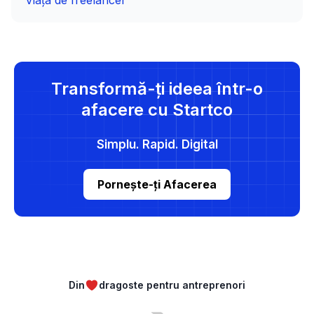
Viața de freelancer
Transformă-ți ideea într-o
afacere cu Startco
Simplu. Rapid. Digital
Pornește-ți Afacerea
Din
dragoste pentru antreprenori