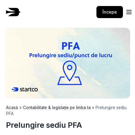
Skip
to
Începe
content
Acasă
»
Contabilitate & legislație pe limba ta
»
Prelungire sediu
PFA
Prelungire sediu PFA