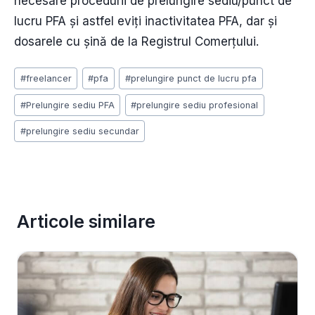
necesare procedurii de prelungire sediu/punct de
lucru PFA și astfel eviți inactivitatea PFA, dar și
dosarele cu șină de la Registrul Comerțului.
Post
#
freelancer
#
pfa
#
prelungire punct de lucru pfa
Tags:
#
Prelungire sediu PFA
#
prelungire sediu profesional
#
prelungire sediu secundar
Articole similare