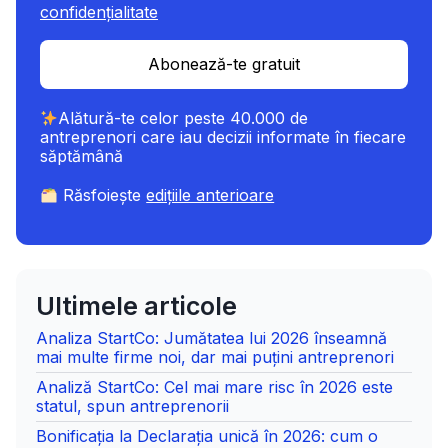
confidențialitate
Abonează-te gratuit
Alătură-te celor peste 40.000 de
antreprenori care iau decizii informate în fiecare
săptămână
Răsfoiește
edițiile anterioare
Ultimele articole
Analiza StartCo: Jumătatea lui 2026 înseamnă
mai multe firme noi, dar mai puțini antreprenori
Analiză StartCo: Cel mai mare risc în 2026 este
statul, spun antreprenorii
Bonificația la Declarația unică în 2026: cum o