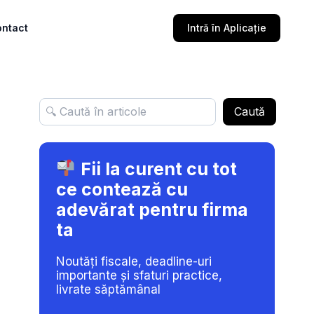
ntact
Intră în Aplicație
Caută
Fii la curent cu tot
ce contează cu
adevărat pentru firma
ta
Noutăți fiscale, deadline-uri
importante și sfaturi practice,
livrate săptămânal