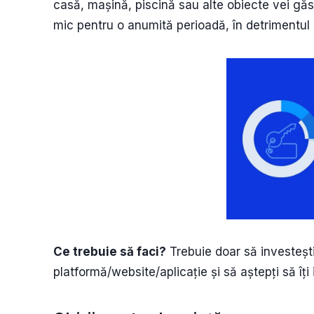
casă, mașină, piscină sau alte obiecte vei găs
mic pentru o anumită perioadă, în detrimentul un
Ce trebuie să faci?
Trebuie doar să investeșt
platformă/website/aplicație și să aștepți să îți i