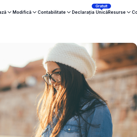
Gratuit
ează
Modifică
Contabilitate
Declarația Unică
Resurse
Co