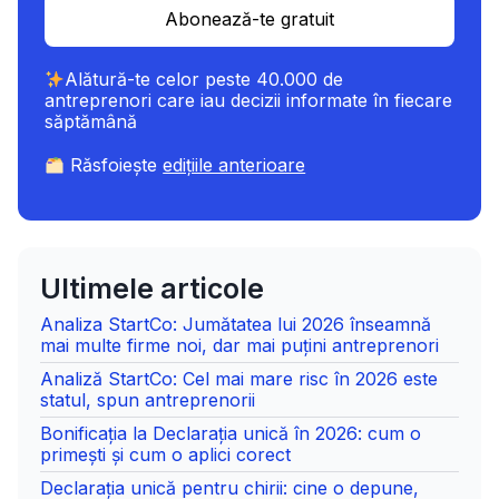
Abonează-te gratuit
Alătură-te celor peste 40.000 de
antreprenori care iau decizii informate în fiecare
săptămână
Răsfoiește
edițiile anterioare
Ultimele articole
Analiza StartCo: Jumătatea lui 2026 înseamnă
mai multe firme noi, dar mai puțini antreprenori
Analiză StartCo: Cel mai mare risc în 2026 este
statul, spun antreprenorii
Bonificația la Declarația unică în 2026: cum o
primești și cum o aplici corect
Declarația unică pentru chirii: cine o depune,