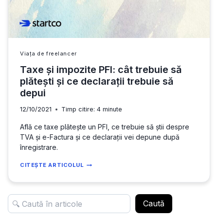
Viața de freelancer
Taxe și impozite PFI: cât trebuie să
plătești și ce declarații trebuie să
depui
12/10/2021
Timp citire:
4
minute
Află ce taxe plătește un PFI, ce trebuie să știi despre
TVA și e-Factura și ce declarații vei depune după
înregistrare.
TAXE
CITEȘTE ARTICOLUL
ȘI
IMPOZITE
PFI:
Caută
CÂT
TREBUIE