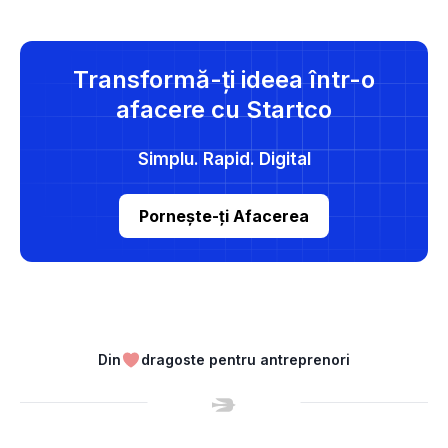
Transformă-ți ideea într-o
afacere cu Startco
Simplu. Rapid. Digital
Pornește-ți Afacerea
Din
dragoste pentru antreprenori