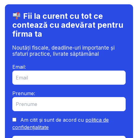
SĂ
PLĂTEȘTI
Fii la curent cu tot ce
ȘI
contează cu adevărat pentru
CE
DECLARAȚII
firma ta
TREBUIE
SĂ
Noutăți fiscale, deadline-uri importante și
DEPUI
sfaturi practice, livrate săptămânal
Email:
Prenume:
Am citit și sunt de acord cu
politica de
confidențialitate