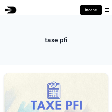
Skip
to
Începe
content
taxe pfi