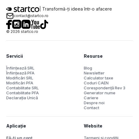
| Transformă-ți ideea într-o afacere
contact@startco.ro
©
2026
startco.ro
Servicii
Resurse
Înființează SRL
Blog
Înființează PFA
Newsletter
Modificări SRL
Calculator taxe
Modificări PFA
Coduri CAEN
Contabilitate SRL
Corespondență Rev 3
Contabilitate PFA
Generator nume
Declarația Unică
Cariere
Despre noi
Contact
Aplicație
Website
Fă-ți un cont
Termeni și condiții