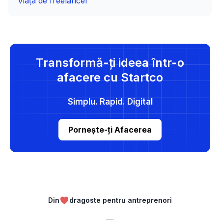
Viața de freelancer
Transformă-ți ideea într-o
afacere cu Startco
Simplu. Rapid. Digital
Pornește-ți Afacerea
Din
dragoste pentru antreprenori