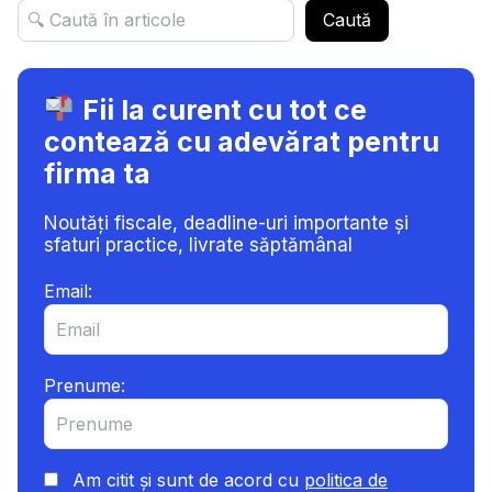
Caută
DE
COLABORARE
Fii la curent cu tot ce
contează cu adevărat pentru
firma ta
Noutăți fiscale, deadline-uri importante și
sfaturi practice, livrate săptămânal
Email:
Prenume:
Am citit și sunt de acord cu
politica de