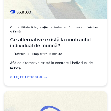
Contabilitate & legislație pe limba ta
|
Cum să administrezi
o firmă
Ce alternative există la contractul
individual de muncă?
13/10/2021
Timp citire:
5
minute
Află ce alternative există la contractul individual de
muncă
CE
CITEȘTE ARTICOLUL
ALTERNATIVE
EXISTĂ
LA
CONTRACTUL
INDIVIDUAL
DE