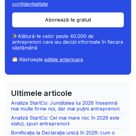
confidențialitate
Abonează-te gratuit
Alătură-te celor peste 40.000 de
antreprenori care iau decizii informate în fiecare
săptămână
Răsfoiește
edițiile anterioare
Ultimele articole
Analiza StartCo: Jumătatea lui 2026 înseamnă
mai multe firme noi, dar mai puțini antreprenori
Analiză StartCo: Cel mai mare risc în 2026 este
statul, spun antreprenorii
Bonificația la Declarația unică în 2026: cum o