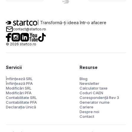
| Transformă-ți ideea într-o afacere
contact@startco.ro
©
2026
startco.ro
Servicii
Resurse
Înființează SRL
Blog
Înființează PFA
Newsletter
Modificări SRL
Calculator taxe
Modificări PFA
Coduri CAEN
Contabilitate SRL
Corespondență Rev 3
Contabilitate PFA
Generator nume
Declarația Unică
Cariere
Despre noi
Contact