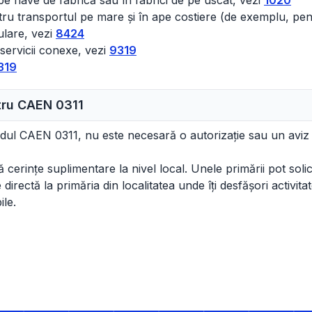
pe nave de fabrică sau în fabrici de pe uscat, vezi
1020
tru transportul pe mare și în ape costiere (de exemplu, pent
rulare, vezi
8424
 servicii conexe, vezi
9319
319
ntru CAEN
0311
odul CAEN 0311, nu este necesară o autorizație sau un aviz
cerințe suplimentare la nivel local. Unele primării pot solicit
irectă la primăria din localitatea unde îți desfășori activitat
ile.