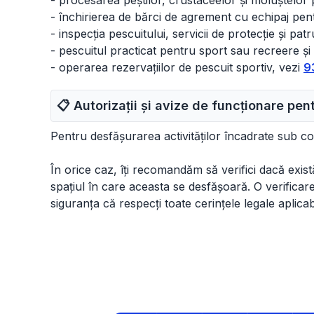
- procesarea peștilor, crustaceelor și moluștelor 
- închirierea de bărci de agrement cu echipaj pen
- inspecția pescuitului, servicii de protecție și pat
- pescuitul practicat pentru sport sau recreere și
- operarea rezervațiilor de pescuit sportiv, vezi
9
📋 Autorizații și avize de funcționare pe
Pentru desfășurarea activităților încadrate sub c
În orice caz, îți recomandăm să verifici dacă există 
spațiul în care aceasta se desfășoară. O verificare d
siguranța că respecți toate cerințele legale aplicab