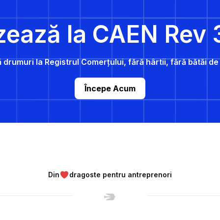
zează la CAEN Rev 
 drumuri la Registrul Comerțului, fără hârtii, fără bătăi d
Începe Acum
Din
dragoste pentru antreprenori