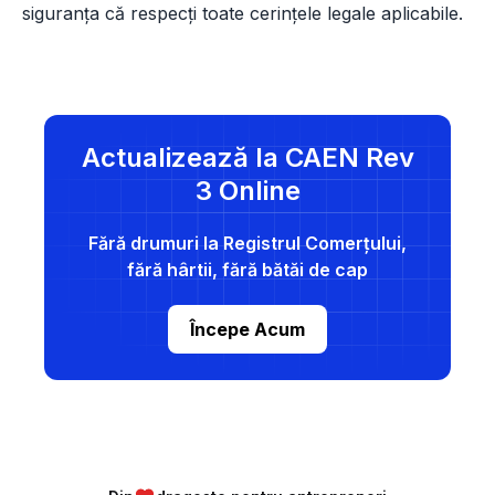
siguranța că respecți toate cerințele legale aplicabile.
Actualizează la CAEN Rev
3 Online
Fără drumuri la Registrul Comerțului,
fără hârtii, fără bătăi de cap
Începe Acum