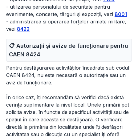
- utilizarea personalului de securitate pentru
evenimente, concerte, târguri și expoziții, vezi
8001
- administrarea și operarea forțelor armate militare,
vezi
8422
📋 Autorizații și avize de funcționare pentru
CAEN
8424
Pentru desfășurarea activităților încadrate sub codul
CAEN 8424, nu este necesară o autorizație sau un
aviz de funcționare.
În orice caz, îți recomandăm să verifici dacă există
cerințe suplimentare la nivel local. Unele primării pot
solicita avize, în funcție de specificul activității sau de
spațiul în care aceasta se desfășoară. O verificare
directă la primăria din localitatea unde îți desfășori
activitatea sau o discuție cu un specialist îți oferă