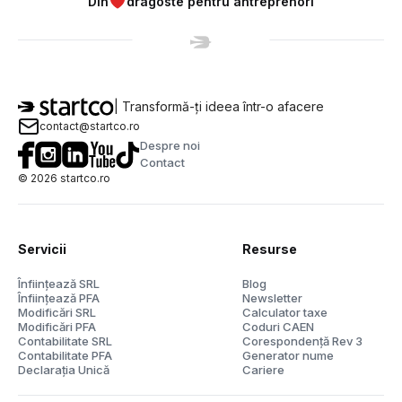
Din
dragoste pentru antreprenori
| Transformă-ți ideea într-o afacere
contact@startco.ro
Despre noi
Contact
©
2026
startco.ro
Servicii
Resurse
Înființează SRL
Blog
Înființează PFA
Newsletter
Modificări SRL
Calculator taxe
Modificări PFA
Coduri CAEN
Contabilitate SRL
Corespondență Rev 3
Contabilitate PFA
Generator nume
Declarația Unică
Cariere