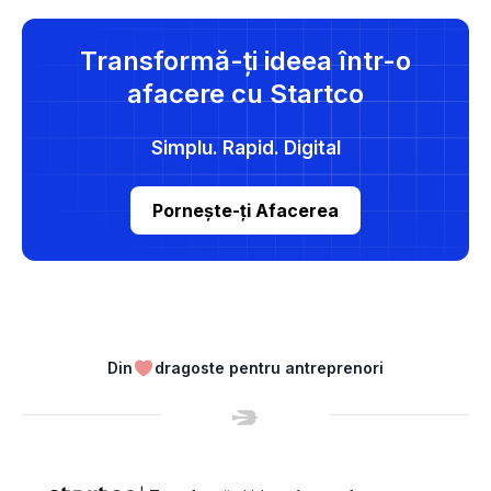
Transformă-ți ideea într-o
afacere cu Startco
Simplu. Rapid. Digital
Pornește-ți Afacerea
Din
dragoste pentru antreprenori