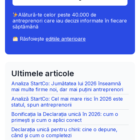
Alătură-te celor peste 40.000 de
antreprenori care iau decizii informate în fiecare
săptămână
Răsfoiește
edițiile anterioare
Ultimele articole
Analiza StartCo: Jumătatea lui 2026 înseamnă
mai multe firme noi, dar mai puțini antreprenori
Analiză StartCo: Cel mai mare risc în 2026 este
statul, spun antreprenorii
Bonificația la Declarația unică în 2026: cum o
primești și cum o aplici corect
Declarația unică pentru chirii: cine o depune,
când și cum o completezi