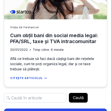
Viața de freelancer
Cum obții bani din social media legal:
PFA/SRL, taxe și TVA intracomunitar
20/01/2022
Timp citire:
6
minute
Află ce trebuie să faci dacă câștigi bani din rețelele
sociale, cum te poți organiza legal, dar și ce taxe
trebuie să plătești.
CUM
CITEȘTE ARTICOLUL
OBȚII
BANI
DIN
Caută
SOCIAL
MEDIA
LEGAL: