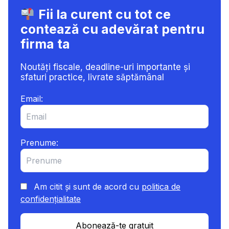
PFA/SRL,
Fii la curent cu tot ce
TAXE
contează cu adevărat pentru
ȘI
TVA
firma ta
INTRACOMUNITAR
Noutăți fiscale, deadline-uri importante și
sfaturi practice, livrate săptămânal
Email:
Prenume:
Am citit și sunt de acord cu
politica de
confidențialitate
Abonează-te gratuit