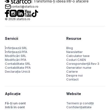
| Transformă-ți ideea într-o afacere
contact@startco.ro
©
2026
startco.ro
Servicii
Resurse
Înființează SRL
Blog
Înființează PFA
Newsletter
Modificări SRL
Calculator taxe
Modificări PFA
Coduri CAEN
Contabilitate SRL
Corespondență Rev 3
Contabilitate PFA
Generator nume
Declarația Unică
Cariere
Despre noi
Contact
Aplicație
Website
Fă-ți un cont
Termeni și condiții
Intră în cont
Confidențialitate