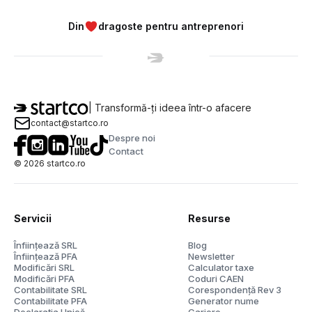
Din
dragoste pentru antreprenori
| Transformă-ți ideea într-o afacere
contact@startco.ro
Despre noi
Contact
©
2026
startco.ro
Servicii
Resurse
Înființează SRL
Blog
Înființează PFA
Newsletter
Modificări SRL
Calculator taxe
Modificări PFA
Coduri CAEN
Contabilitate SRL
Corespondență Rev 3
Contabilitate PFA
Generator nume