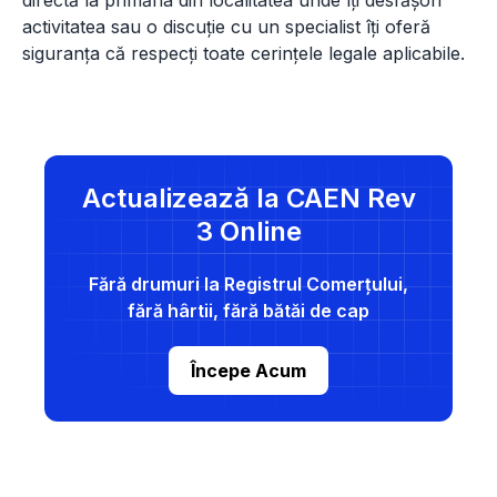
directă la primăria din localitatea unde îți desfășori
activitatea sau o discuție cu un specialist îți oferă
siguranța că respecți toate cerințele legale aplicabile.
Actualizează la CAEN Rev
3 Online
Fără drumuri la Registrul Comerțului,
fără hârtii, fără bătăi de cap
Începe Acum