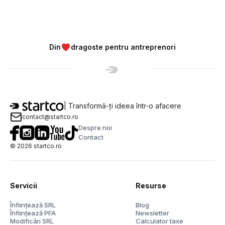
Din
dragoste pentru antreprenori
| Transformă-ți ideea într-o afacere
contact@startco.ro
Despre noi
Contact
©
2026
startco.ro
Servicii
Resurse
Înființează SRL
Blog
Înființează PFA
Newsletter
Modificări SRL
Calculator taxe