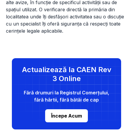
alte avize, în funcție de specificul activității sau de
spațiul utilizat. O verificare directă la primăria din
localitatea unde îți desfășori activitatea sau o discuție
cu un specialist îți oferă siguranța că respecți toate
cerințele legale aplicabile.
Actualizează la CAEN Rev
3 Online
Fără drumuri la Registrul Comerțului,
fără hârtii, fără bătăi de cap
Începe Acum