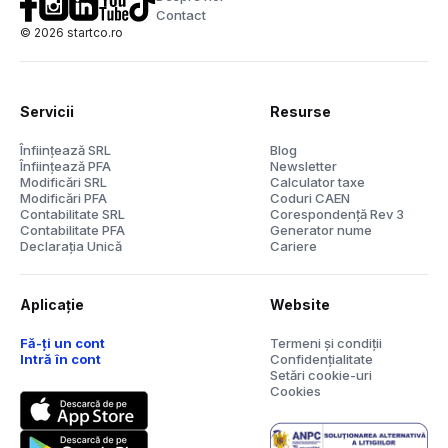
Contact
©
2026
startco.ro
Servicii
Resurse
Înființează SRL
Blog
Înființează PFA
Newsletter
Modificări SRL
Calculator taxe
Modificări PFA
Coduri CAEN
Contabilitate SRL
Corespondență Rev 3
Contabilitate PFA
Generator nume
Declarația Unică
Cariere
Aplicație
Website
Fă-ți un cont
Termeni și condiții
Intră în cont
Confidențialitate
Setări cookie-uri
Cookies