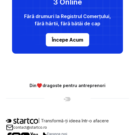
3 Online
Fără drumuri la Registrul Comerțului,
fără hârtii, fără bătăi de cap
Începe Acum
Din
dragoste pentru antreprenori
| Transformă-ți ideea într-o afacere
contact@startco.ro
Despre noi