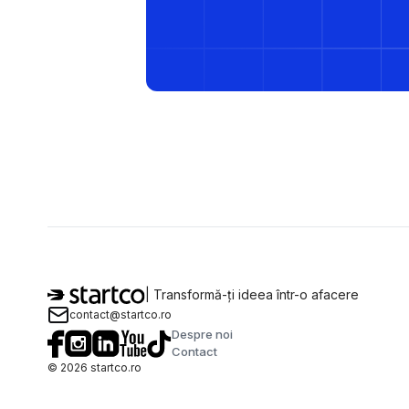
| Transformă-ți ideea într-o afacere
contact@startco.ro
Despre noi
Contact
©
2026
startco.ro