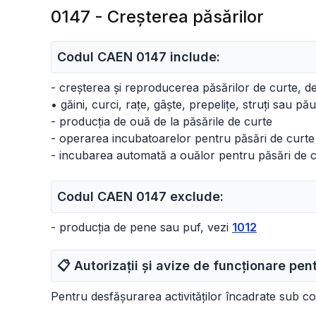
0147 - Creşterea păsărilor
Codul CAEN 0147 include:
- creșterea și reproducerea păsărilor de curte, d
• găini, curci, rațe, gâște, prepelițe, struți sau pău
- producția de ouă de la păsările de curte
- operarea incubatoarelor pentru păsări de curte
- incubarea automată a ouălor pentru păsări de 
Codul CAEN 0147 exclude:
- producția de pene sau puf, vezi
1012
📋 Autorizații și avize de funcționare pe
Pentru desfășurarea activităților încadrate sub c