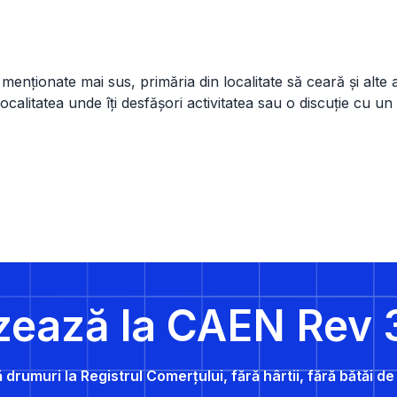
 menționate mai sus, primăria din localitate să ceară și alte av
 localitatea unde îți desfășori activitatea sau o discuție cu un
zează la CAEN Rev 
 drumuri la Registrul Comerțului, fără hârtii, fără bătăi d