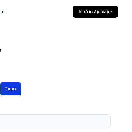
act
Intră în Aplicație
7
Caută