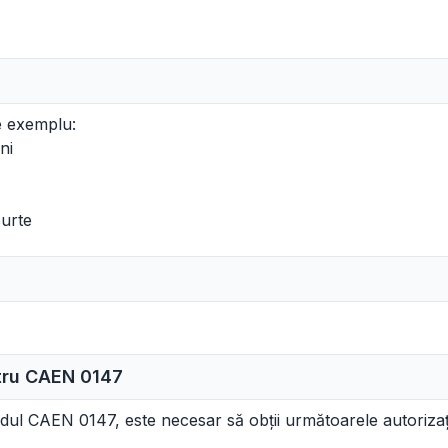
e exemplu:
ni
curte
ntru CAEN
0147
odul CAEN 0147, este necesar să obții următoarele autorizați