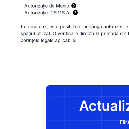
-
Autorizație de Mediu
?
-
Autorizație D.S.V.S.A.
?
În orice caz, este posibil ca, pe lângă autorizațiile
spațiul utilizat. O verificare directă la primăria din
cerințele legale aplicabile.
Actuali
Fără