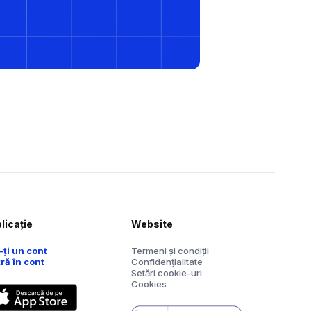
licație
Website
-ți un cont
Termeni și condiții
tră în cont
Confidențialitate
Setări cookie-uri
Cookies