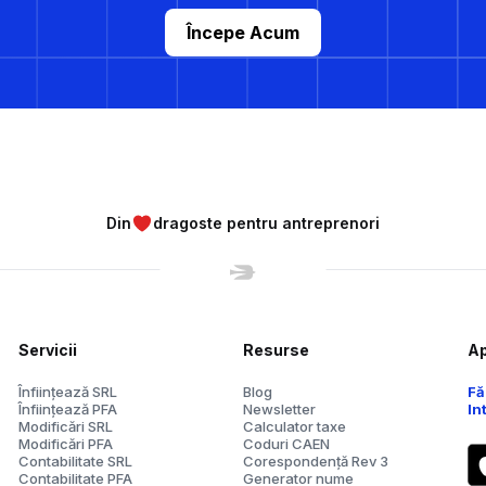
Începe Acum
Din
dragoste pentru antreprenori
Servicii
Resurse
Ap
Înființează SRL
Blog
Fă
Înființează PFA
Newsletter
In
Modificări SRL
Calculator taxe
Modificări PFA
Coduri CAEN
Contabilitate SRL
Corespondență Rev 3
Contabilitate PFA
Generator nume