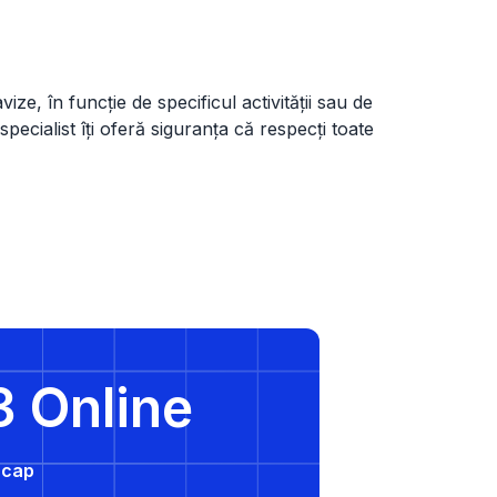
ize, în funcție de specificul activității sau de
 specialist îți oferă siguranța că respecți toate
3 Online
e cap