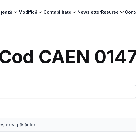
ințează
Modifică
Contabilitate
Newsletter
Resurse
Cont
Cod CAEN 014
eşterea păsărilor