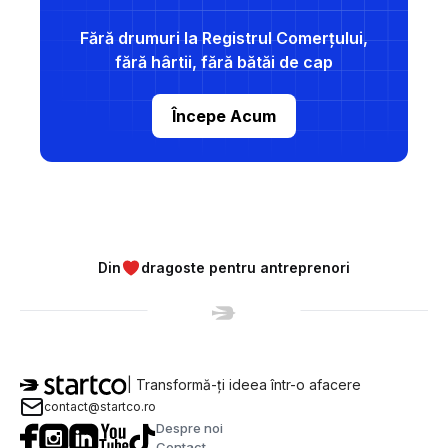
Fără drumuri la Registrul Comerțului,
fără hârtii, fără bătăi de cap
Începe Acum
Din
dragoste pentru antreprenori
| Transformă-ți ideea într-o afacere
contact@startco.ro
Despre noi
Contact