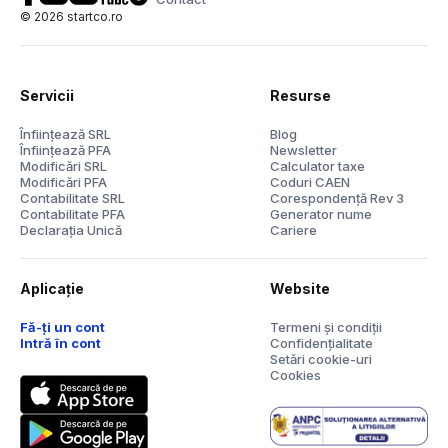
©
2026
startco.ro
Servicii
Resurse
Înființează SRL
Blog
Înființează PFA
Newsletter
Modificări SRL
Calculator taxe
Modificări PFA
Coduri CAEN
Contabilitate SRL
Corespondență Rev 3
Contabilitate PFA
Generator nume
Declarația Unică
Cariere
Aplicație
Website
Fă-ți un cont
Termeni și condiții
Intră în cont
Confidențialitate
Setări cookie-uri
Cookies