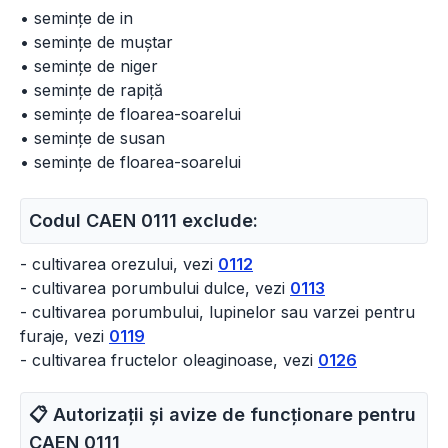
• semințe de in
• semințe de muștar
• semințe de niger
• semințe de rapiță
• semințe de floarea-soarelui
• semințe de susan
• semințe de floarea-soarelui
Codul CAEN 0111 exclude:
- cultivarea orezului, vezi
0112
- cultivarea porumbului dulce, vezi
0113
- cultivarea porumbului, lupinelor sau varzei pentru
furaje, vezi
0119
- cultivarea fructelor oleaginoase, vezi
0126
📋 Autorizații și avize de funcționare pentru
CAEN
0111