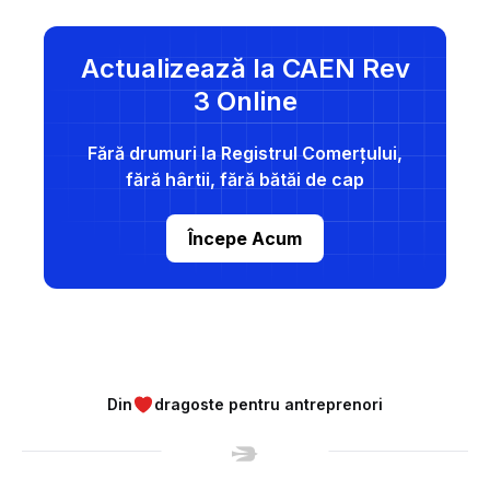
Actualizează la CAEN Rev
3 Online
Fără drumuri la Registrul Comerțului,
fără hârtii, fără bătăi de cap
Începe Acum
Din
dragoste pentru antreprenori