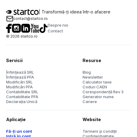
| Transformă-ți ideea într-o afacere
contact@startco.ro
Despre noi
Contact
©
2026
startco.ro
Servicii
Resurse
Înființează SRL
Blog
Înființează PFA
Newsletter
Modificări SRL
Calculator taxe
Modificări PFA
Coduri CAEN
Contabilitate SRL
Corespondență Rev 3
Contabilitate PFA
Generator nume
Declarația Unică
Cariere
Aplicație
Website
Fă-ți un cont
Termeni și condiții
Intră în cont
Confidențialitate