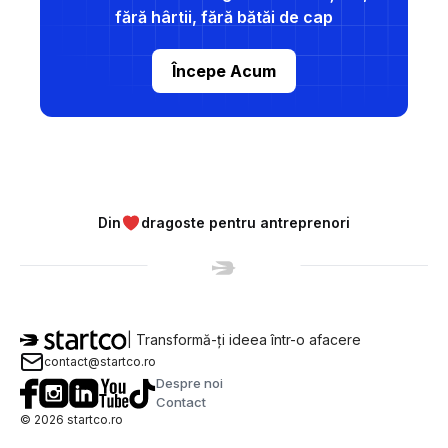
fără hârtii, fără bătăi de cap
Începe Acum
Din
dragoste pentru antreprenori
StartCo
| Transformă-ți ideea într-o afacere
contact@startco.ro
Despre noi
Contact
©
2026
startco.ro