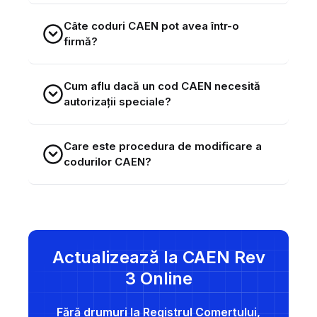
Câte coduri CAEN pot avea într-o
firmă?
Cum aflu dacă un cod CAEN necesită
autorizații speciale?
Care este procedura de modificare a
codurilor CAEN?
Rev. 3 / 2025
Actualizează la CAEN Rev
3 Online
corespondență CAEN
Rev 2 - Rev 3
Fără drumuri la Registrul Comerțului,