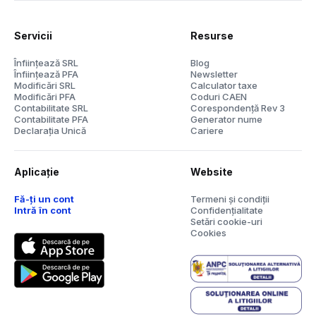
Servicii
Resurse
Înființează SRL
Blog
Înființează PFA
Newsletter
Modificări SRL
Calculator taxe
Modificări PFA
Coduri CAEN
Contabilitate SRL
Corespondență Rev 3
Contabilitate PFA
Generator nume
Declarația Unică
Cariere
Aplicație
Website
Fă-ți un cont
Termeni și condiții
Intră în cont
Confidențialitate
Setări cookie-uri
Cookies