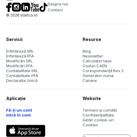
Despre noi
Contact
©
2026
startco.ro
Servicii
Resurse
Înființează SRL
Blog
Înființează PFA
Newsletter
Modificări SRL
Calculator taxe
Modificări PFA
Coduri CAEN
Contabilitate SRL
Corespondență Rev 3
Contabilitate PFA
Generator nume
Declarația Unică
Cariere
Aplicație
Website
Fă-ți un cont
Termeni și condiții
Intră în cont
Confidențialitate
Setări cookie-uri
Cookies