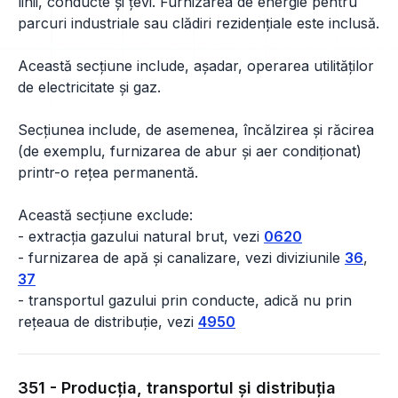
linii, conducte și țevi. Furnizarea de energie pentru
parcuri industriale sau clădiri rezidențiale este inclusă.
Această secțiune include, așadar, operarea utilităților
de electricitate și gaz.
Secțiunea include, de asemenea, încălzirea și răcirea
(de exemplu, furnizarea de abur și aer condiționat)
printr-o rețea permanentă.
Această secțiune exclude:
- extracția gazului natural brut, vezi
0620
- furnizarea de apă și canalizare, vezi diviziunile
36
,
37
- transportul gazului prin conducte, adică nu prin
rețeaua de distribuție, vezi
4950
351 - Producţia, transportul şi distribuţia