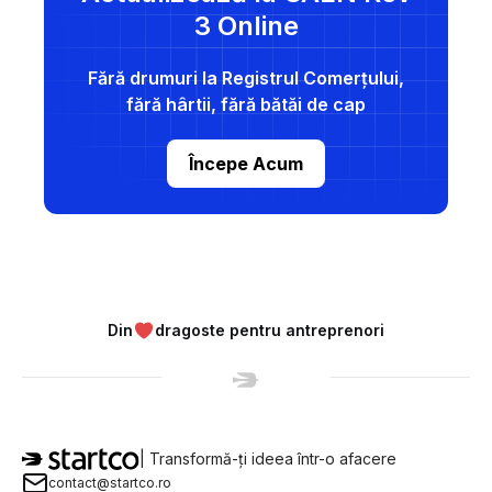
3 Online
corespondență CAEN
Rev 2 - Rev 3
Fără drumuri la Registrul Comerțului,
fără hârtii, fără bătăi de cap
Începe Acum
Din
dragoste pentru antreprenori
StartCo
| Transformă-ți ideea într-o afacere
contact@startco.ro