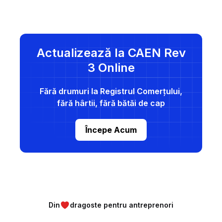
Actualizează la CAEN Rev
3 Online
Fără drumuri la Registrul Comerțului,
fără hârtii, fără bătăi de cap
Începe Acum
Din
dragoste pentru antreprenori