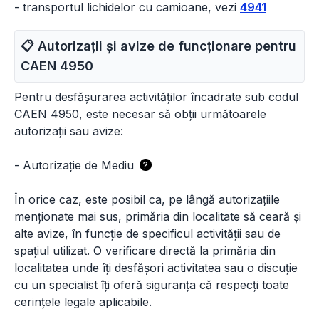
- transportul lichidelor cu camioane, vezi
4941
📋 Autorizații și avize de funcționare pentru
CAEN
4950
Pentru desfășurarea activităților încadrate sub codul
CAEN 4950, este necesar să obții următoarele
autorizații sau avize:
-
Autorizație de Mediu
?
În orice caz, este posibil ca, pe lângă autorizațiile
menționate mai sus, primăria din localitate să ceară și
alte avize, în funcție de specificul activității sau de
spațiul utilizat. O verificare directă la primăria din
localitatea unde îți desfășori activitatea sau o discuție
cu un specialist îți oferă siguranța că respecți toate
cerințele legale aplicabile.