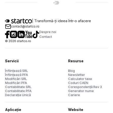
| Transformă-ți ideea într-o afacere
contact@startco.ro
Despre noi
Contact
©
2026
startco.ro
Servicii
Resurse
Înființează SRL
Blog
Înființează PFA
Newsletter
Modificări SRL
Calculator taxe
Modificări PFA
Coduri CAEN
Contabilitate SRL
Corespondență Rev 3
Contabilitate PFA
Generator nume
Declarația Unică
Cariere
Aplicație
Website