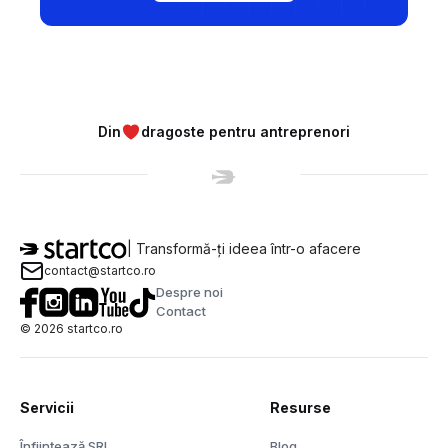
Din
dragoste pentru antreprenori
| Transformă-ți ideea într-o afacere
contact@startco.ro
Despre noi
Contact
©
2026
startco.ro
Servicii
Resurse
Înființează SRL
Blog