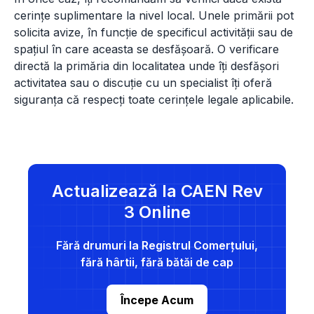
cerințe suplimentare la nivel local. Unele primării pot
solicita avize, în funcție de specificul activității sau de
spațiul în care aceasta se desfășoară. O verificare
directă la primăria din localitatea unde îți desfășori
activitatea sau o discuție cu un specialist îți oferă
siguranța că respecți toate cerințele legale aplicabile.
Actualizează la CAEN Rev
3 Online
Fără drumuri la Registrul Comerțului,
fără hârtii, fără bătăi de cap
Începe Acum