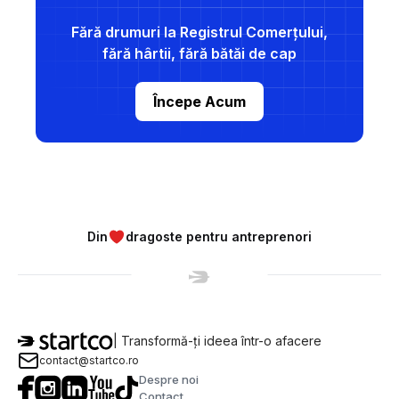
Fără drumuri la Registrul Comerțului,
fără hârtii, fără bătăi de cap
Începe Acum
Din
dragoste pentru antreprenori
| Transformă-ți ideea într-o afacere
contact@startco.ro
Despre noi
Contact