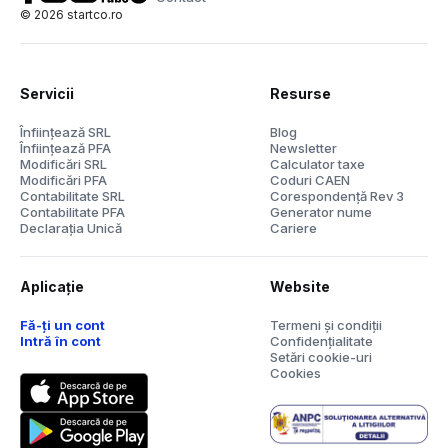
©
2026
startco.ro
Servicii
Resurse
Înființează SRL
Blog
Înființează PFA
Newsletter
Modificări SRL
Calculator taxe
Modificări PFA
Coduri CAEN
Contabilitate SRL
Corespondență Rev 3
Contabilitate PFA
Generator nume
Declarația Unică
Cariere
Aplicație
Website
Fă-ți un cont
Termeni și condiții
Intră în cont
Confidențialitate
Setări cookie-uri
Cookies