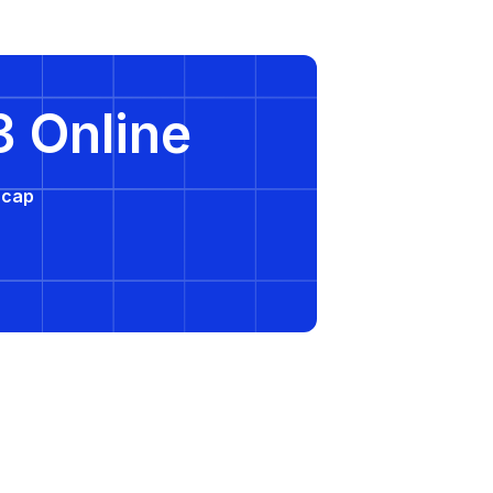
3 Online
e cap