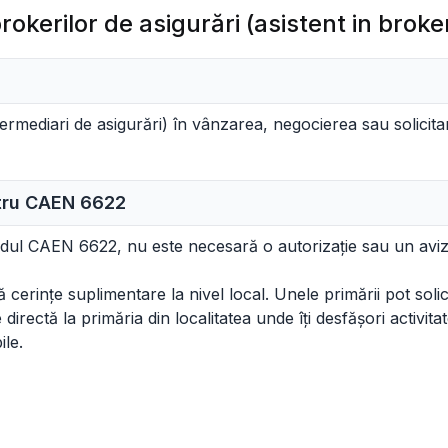
brokerilor de asigurări (asistent in broke
intermediari de asigurări) în vânzarea, negocierea sau solicitar
ntru CAEN
6622
codul CAEN 6622, nu este necesară o autorizație sau un aviz
cerințe suplimentare la nivel local. Unele primării pot solicit
irectă la primăria din localitatea unde îți desfășori activitat
ile.