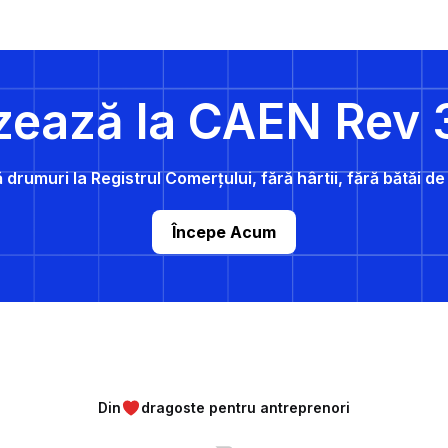
zează la CAEN Rev 
 drumuri la Registrul Comerțului, fără hârtii, fără bătăi d
Începe Acum
Din
dragoste pentru antreprenori