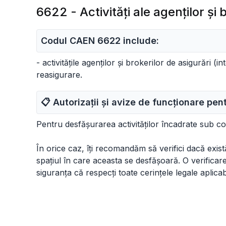
6622 - Activităţi ale agenţilor şi 
Codul CAEN 6622 include:
- activitățile agenților și brokerilor de asigurări (
reasigurare.
📋 Autorizații și avize de funcționare pe
Pentru desfășurarea activităților încadrate sub 
În orice caz, îți recomandăm să verifici dacă există 
spațiul în care aceasta se desfășoară. O verificare d
siguranța că respecți toate cerințele legale aplicab