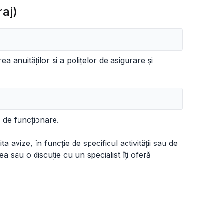
raj)
ea anuităților și a polițelor de asigurare și
 de funcționare.
a avize, în funcție de specificul activității sau de
ea sau o discuție cu un specialist îți oferă