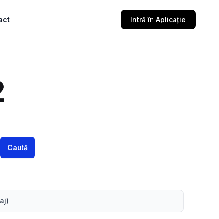
act
Intră în Aplicație
2
Caută
aj)