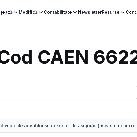
ințează
Modifică
Contabilitate
Newsletter
Resurse
Cont
Cod CAEN 662
tivităţi ale agenţilor şi brokerilor de asigurări (asistent in broker