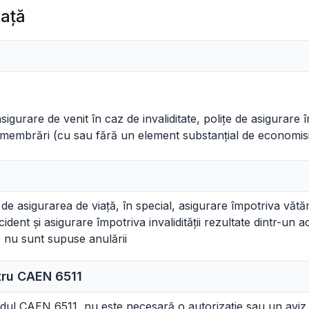
iaţă
e asigurare de venit în caz de invaliditate, polițe de asigurar
zmembrări (cu sau fără un element substanțial de economis
de asigurarea de viață, în special, asigurare împotriva vătă
ident și asigurare împotriva invalidității rezultate dintr-un 
 nu sunt supuse anulării
ntru CAEN
6511
odul CAEN 6511, nu este necesară o autorizație sau un aviz