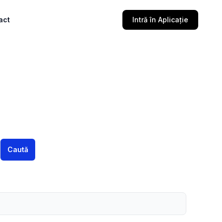
act
Intră în Aplicație
Caută