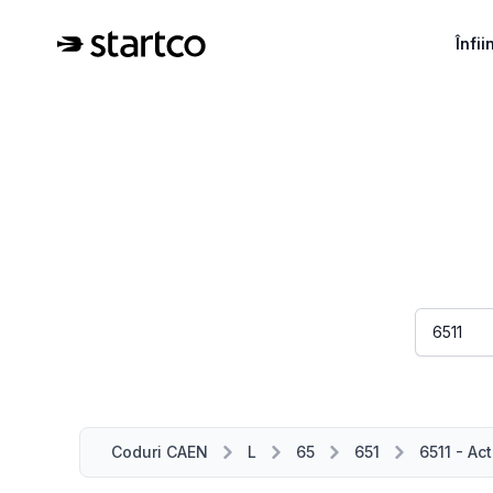
Înfi
Coduri CAEN
L
65
651
6511 - Act