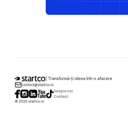
| Transformă-ți ideea într-o afacere
contact@startco.ro
Despre noi
Contact
©
2026
startco.ro