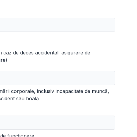
e în caz de deces accidental, asigurare de
ire)
mării corporale, inclusiv incapacitate de muncă,
accident sau boală
 de funcționare.