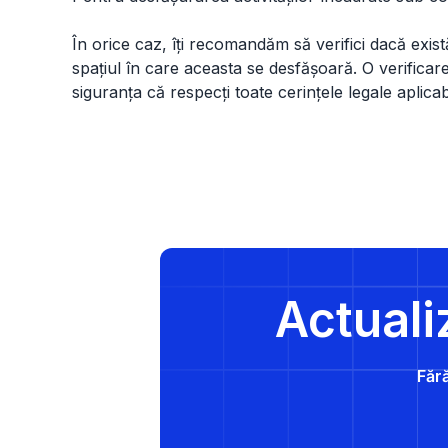
În orice caz, îți recomandăm să verifici dacă există 
spațiul în care aceasta se desfășoară. O verificare d
siguranța că respecți toate cerințele legale aplicab
Actuali
Fără