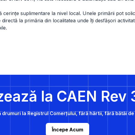
cerințe suplimentare la nivel local. Unele primării pot solicit
irectă la primăria din localitatea unde îți desfășori activitat
ile.
zează la CAEN Rev 
 drumuri la Registrul Comerțului, fără hârtii, fără bătăi d
Începe Acum