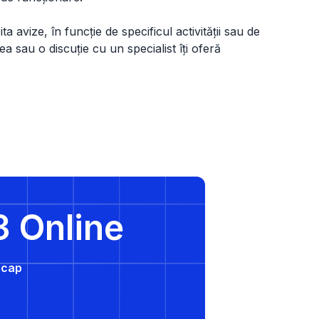
a avize, în funcție de specificul activității sau de
ea sau o discuție cu un specialist îți oferă
3 Online
e cap