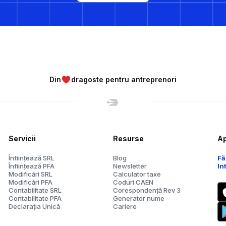
Din
dragoste pentru antreprenori
Servicii
Resurse
Ap
Înființează SRL
Blog
Fă
Înființează PFA
Newsletter
In
Modificări SRL
Calculator taxe
Modificări PFA
Coduri CAEN
Contabilitate SRL
Corespondență Rev 3
Contabilitate PFA
Generator nume
Declarația Unică
Cariere