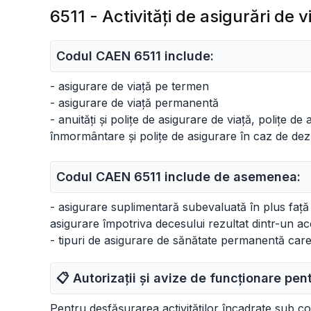
6511 - Activităţi de asigurări de v
Codul CAEN 6511 include:
- asigurare de viață pe termen
- asigurare de viață permanentă
- anuități și polițe de asigurare de viață, polițe d
înmormântare și polițe de asigurare în caz de de
Codul CAEN 6511 include de asemenea:
- asigurare suplimentară subevaluată în plus față 
asigurare împotriva decesului rezultat dintr-un acc
- tipuri de asigurare de sănătate permanentă care
📋 Autorizații și avize de funcționare pe
Pentru desfășurarea activităților încadrate sub c