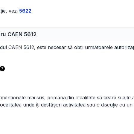
ție, vezi
5622
ntru CAEN
5612
odul CAEN 5612, este necesar să obții următoarele autorizați
?
 menționate mai sus, primăria din localitate să ceară și alte av
 localitatea unde îți desfășori activitatea sau o discuție cu un