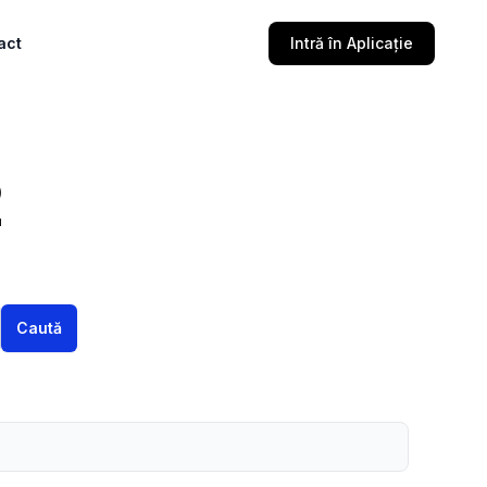
act
Intră în Aplicație
2
Caută