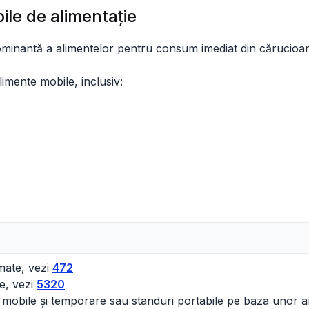
bile de alimentaţie
ominantă a alimentelor pentru consum imediat din cărucioar
limente mobile, inclusiv:
mate, vezi
472
te, vezi
5320
re mobile și temporare sau standuri portabile pe baza unor 