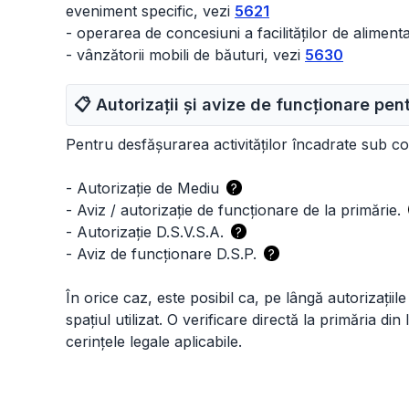
eveniment specific, vezi
5621
- operarea de concesiuni a facilităților de alimenta
- vânzătorii mobili de băuturi, vezi
5630
📋 Autorizații și avize de funcționare pe
Pentru desfășurarea activităților încadrate sub c
-
Autorizație de Mediu
?
-
Aviz / autorizație de funcționare de la primărie.
-
Autorizație D.S.V.S.A.
?
-
Aviz de funcționare D.S.P.
?
În orice caz, este posibil ca, pe lângă autorizațiile
spațiul utilizat. O verificare directă la primăria din
cerințele legale aplicabile.