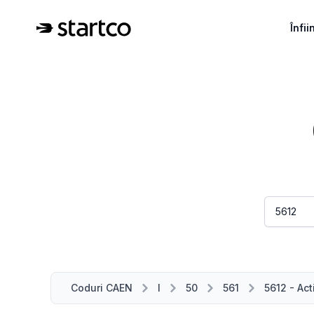
Înfi
Coduri CAEN
I
50
561
5612 - Act