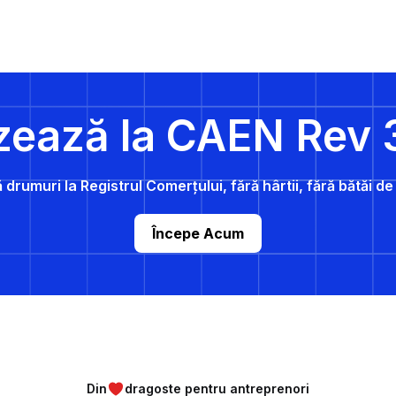
zează la CAEN Rev 
 drumuri la Registrul Comerțului, fără hârtii, fără bătăi d
Începe Acum
Din
dragoste pentru antreprenori