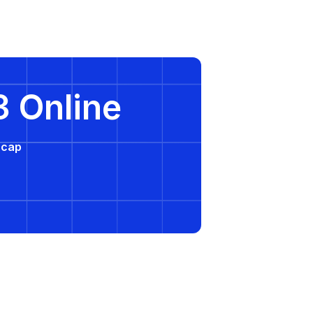
3 Online
e cap