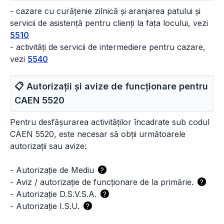
- cazare cu curățenie zilnică și aranjarea patului și
servicii de asistență pentru clienți la fața locului, vezi
5510
- activități de servicii de intermediere pentru cazare,
vezi
5540
📋 Autorizații și avize de funcționare pentru
CAEN
5520
Pentru desfășurarea activităților încadrate sub codul
CAEN 5520, este necesar să obții următoarele
autorizații sau avize:
-
Autorizație de Mediu
?
-
Aviz / autorizație de funcționare de la primărie.
?
-
Autorizație D.S.V.S.A.
?
-
Autorizație I.S.U.
?