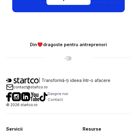
Din
dragoste pentru antreprenori
| Transformă-ți ideea într-o afacere
contact@startco.ro
Despre noi
Contact
©
2026
startco.ro
Servicii
Resurse