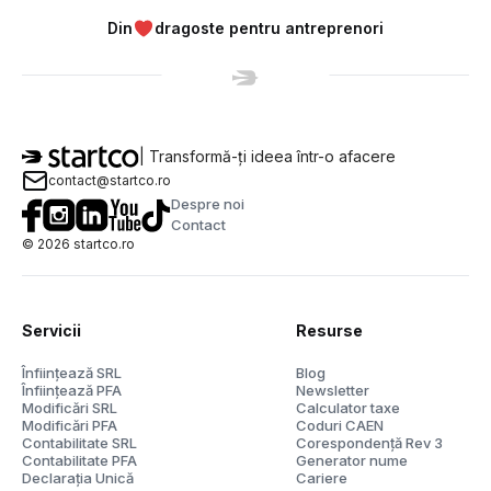
Din
dragoste pentru antreprenori
| Transformă-ți ideea într-o afacere
contact@startco.ro
Despre noi
Contact
©
2026
startco.ro
Servicii
Resurse
Înființează SRL
Blog
Înființează PFA
Newsletter
Modificări SRL
Calculator taxe
Modificări PFA
Coduri CAEN
Contabilitate SRL
Corespondență Rev 3
Contabilitate PFA
Generator nume
Declarația Unică
Cariere