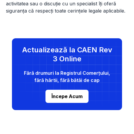
activitatea sau o discuție cu un specialist îți oferă
siguranța că respecți toate cerințele legale aplicabile.
Actualizează la CAEN Rev
3 Online
Fără drumuri la Registrul Comerțului,
fără hârtii, fără bătăi de cap
Începe Acum