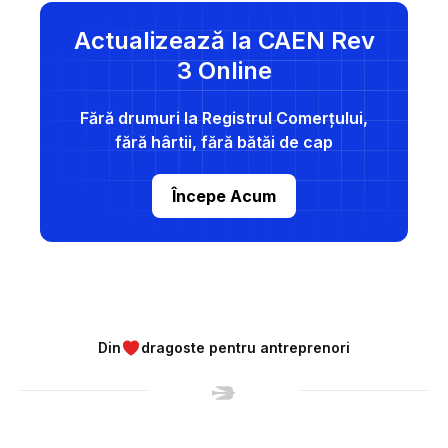
Actualizează la CAEN Rev
3 Online
Fără drumuri la Registrul Comerțului,
fără hârtii, fără bătăi de cap
Începe Acum
Din
dragoste pentru antreprenori