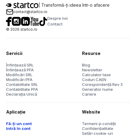
| Transformă-ți ideea într-o afacere
contact@startco.ro
Despre noi
Contact
©
2026
startco.ro
Servicii
Resurse
Înființează SRL
Blog
Înființează PFA
Newsletter
Modificări SRL
Calculator taxe
Modificări PFA
Coduri CAEN
Contabilitate SRL
Corespondență Rev 3
Contabilitate PFA
Generator nume
Declarația Unică
Cariere
Aplicație
Website
Fă-ți un cont
Termeni și condiții
Intră în cont
Confidențialitate
Setări cookie-uri