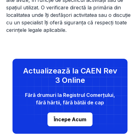
alte avize, în funcție de specificul activității sau de
spațiul utilizat. O verificare directă la primăria din
localitatea unde îți desfășori activitatea sau o discuție
cu un specialist îți oferă siguranța că respecți toate
cerințele legale aplicabile.
Actualizează la CAEN Rev
3 Online
Fără drumuri la Registrul Comerțului,
fără hârtii, fără bătăi de cap
Începe Acum