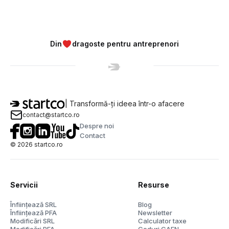
Din
dragoste pentru antreprenori
| Transformă-ți ideea într-o afacere
contact@startco.ro
Despre noi
Contact
©
2026
startco.ro
Servicii
Resurse
Înființează SRL
Blog
Înființează PFA
Newsletter
Modificări SRL
Calculator taxe