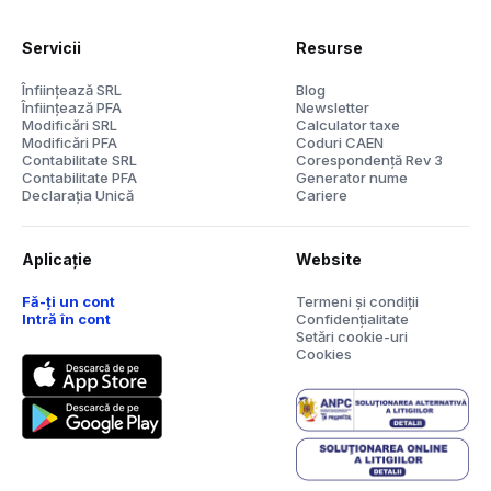
Servicii
Resurse
Înființează SRL
Blog
Înființează PFA
Newsletter
Modificări SRL
Calculator taxe
Modificări PFA
Coduri CAEN
Contabilitate SRL
Corespondență Rev 3
Contabilitate PFA
Generator nume
Declarația Unică
Cariere
Aplicație
Website
Fă-ți un cont
Termeni și condiții
Intră în cont
Confidențialitate
Setări cookie-uri
Cookies