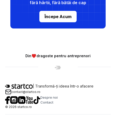
fără hârtii, fără bătăi de cap
Începe Acum
Din
dragoste pentru antreprenori
| Transformă-ți ideea într-o afacere
contact@startco.ro
Despre noi
Contact
©
2026
startco.ro