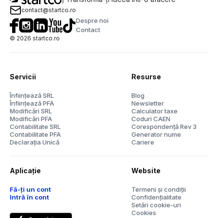
contact@startco.ro
Despre noi
Contact
©
2026
startco.ro
Servicii
Resurse
Înființează SRL
Blog
Înființează PFA
Newsletter
Modificări SRL
Calculator taxe
Modificări PFA
Coduri CAEN
Contabilitate SRL
Corespondență Rev 3
Contabilitate PFA
Generator nume
Declarația Unică
Cariere
Aplicație
Website
Fă-ți un cont
Termeni și condiții
Intră în cont
Confidențialitate
Setări cookie-uri
Cookies