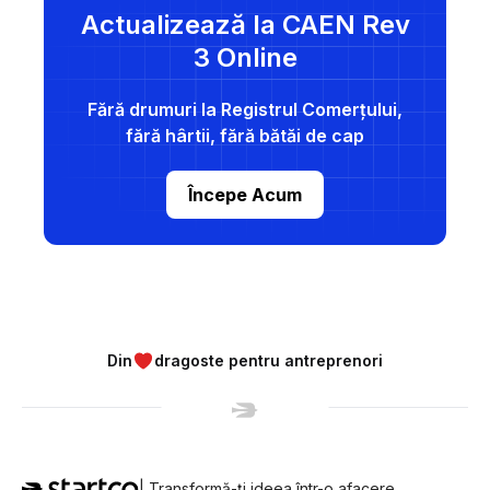
Actualizează la CAEN Rev
3 Online
Fără drumuri la Registrul Comerțului,
fără hârtii, fără bătăi de cap
Începe Acum
Din
dragoste pentru antreprenori
| Transformă-ți ideea într-o afacere